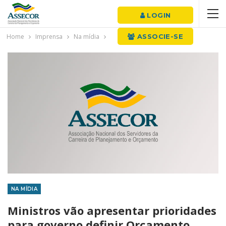
LOGIN
Home
Imprensa
Na mídia
ASSOCIE-SE
NA MÍDIA
Ministros vão apresentar prioridades
para governo definir Orçamento