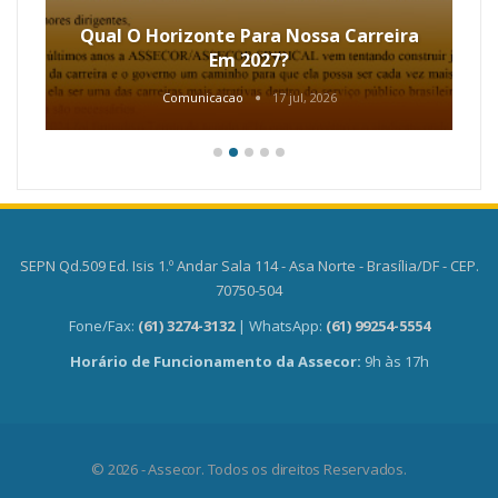
Qual O Horizonte Para Nossa Carreira
Em 2027?
Comunicacao
17 jul, 2026
SEPN Qd.509 Ed. Isis 1.º Andar Sala 114 - Asa Norte - Brasília/DF - CEP.
70750-504
Fone/Fax:
(61) 3274-3132
| WhatsApp:
(61) 99254-5554
Horário de Funcionamento da Assecor:
9h às 17h
© 2026 - Assecor. Todos os direitos Reservados.