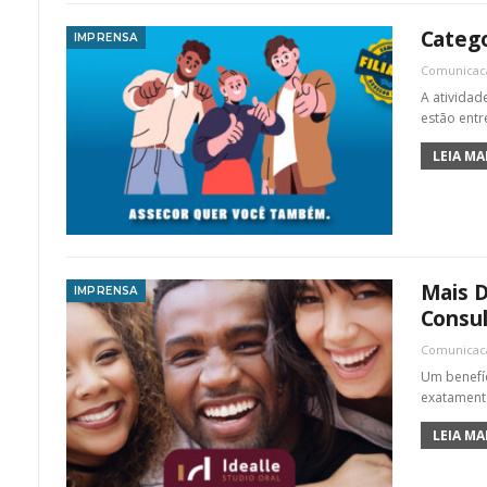
Catego
IMPRENSA
Comunica
A atividad
estão entre
LEIA MAI
Mais D
IMPRENSA
Consu
Comunica
Um benefíc
exatamente
LEIA MAI