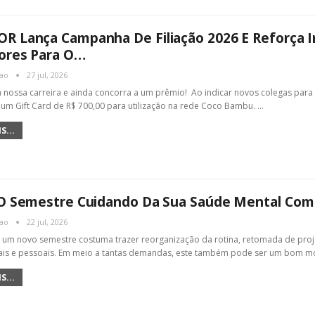
R Lança Campanha De Filiação 2026 E Reforça I
ores Para O…
cao
27 jul, 2026
a nossa carreira e ainda concorra a um prêmio! Ao indicar novos colegas para i
 um Gift Card de R$ 700,00 para utilização na rede Coco Bambu.
…
S...
e O Semestre Cuidando Da Sua Saúde Mental Co
cao
22 jul, 2026
e um novo semestre costuma trazer reorganização da rotina, retomada de pr
nais e pessoais. Em meio a tantas demandas, este também pode ser um bom 
S...