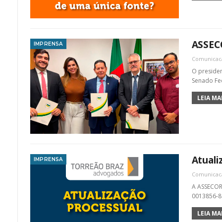
ASSEC
IMPRENSA
Comunica
O presiden
Senado Fed
LEIA MAI
Atuali
IMPRENSA
Comunica
A ASSECOR 
0013856-80
LEIA MAI