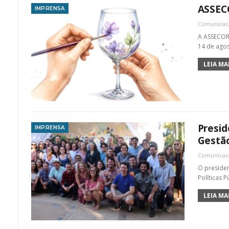
ASSECO
IMPRENSA
Comunica
A ASSECOR 
14 de agos
LEIA MAI
Presid
IMPRENSA
Gestã
Comunica
O presiden
Políticas 
LEIA MAI