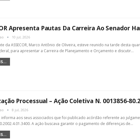
OR Apresenta Pautas Da Carreira Ao Senador H
cao
10 jul, 2026
te da ASSECOR, Marco Antônio de Oliveira, esteve reunido na tarde desta quar
eral, para apresentar a Carreira de Planejamento e Orçamento e discutir
…
S...
zação Processual – Ação Coletiva N. 0013856-80.
cao
8 jul, 2026
informa aos seus associados que foi publicado acórdão referente ao julgam
.2002.4.01.3400. A ação buscava garantir o pagamento de diferenças de
…
S...