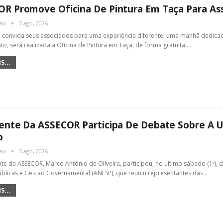
R Promove Oficina De Pintura Em Taça Para As
cao
7 ago, 2026
convida seus associados para uma experiência diferente: uma manhã dedicada 
to, será realizada a Oficina de Pintura em Taça, de forma gratuita,
…
S...
ente Da ASSECOR Participa De Debate Sobre A Un
o
cao
5 ago, 2026
te da ASSECOR, Marco Antônio de Oliveira, participou, no último sábado (1º),
Públicas e Gestão Governamental (ANESP), que reuniu representantes das
…
S...