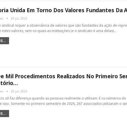
ria Unida Em Torno Dos Valores Fundantes Da A
cao
29 jul, 2026
e sindical requer a observância de valores que são fundantes da ação de repr
 estes valores, sem os quais as instituições (e o sindicato é uma delas)
…
S...
e Mil Procedimentos Realizados No Primeiro S
ltório…
cao
28 jul, 2026
io só faz diferença quando as pessoas realmente o utilizam. E os números 
 isso. Somente no primeiro semestre de 2026, 267 associados utilizaram o se
S...