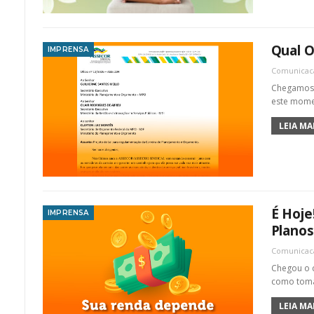
Qual O
IMPRENSA
Comunica
Chegamos 
este momen
LEIA MAI
É Hoje
IMPRENSA
Plano
Comunica
Chegou o d
como tomar
LEIA MAI