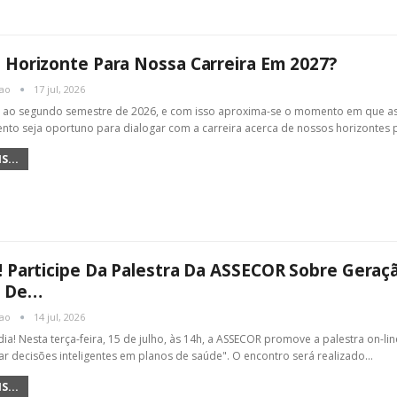
 Horizonte Para Nossa Carreira Em 2027?
cao
17 jul, 2026
ao segundo semestre de 2026, e com isso aproxima-se o momento em que as 
to seja oportuno para dialogar com a carreira acerca de nossos horizontes 
S...
! Participe Da Palestra Da ASSECOR Sobre Geraç
s De…
cao
14 jul, 2026
ia! Nesta terça-feira, 15 de julho, às 14h, a ASSECOR promove a palestra on-l
 decisões inteligentes em planos de saúde". O encontro será realizado
…
S...