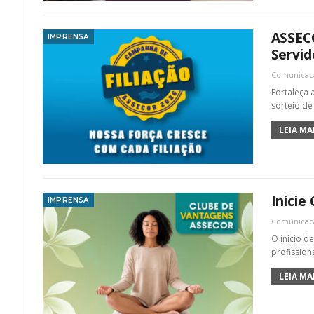
ASSECO
IMPRENSA
Servid
Comunica
Fortaleça 
sorteio de
LEIA MAI
Inici
IMPRENSA
Comunica
O início d
profissio
LEIA MAI