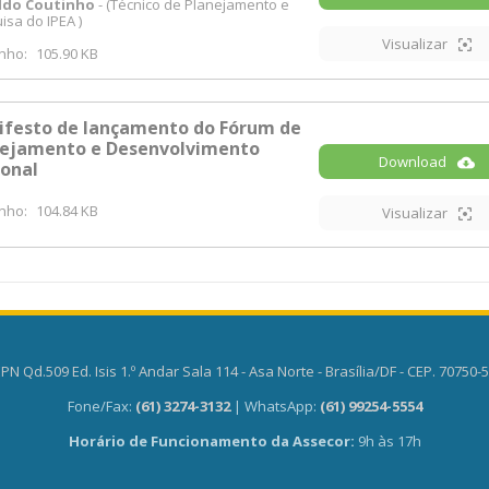
ldo Coutinho
- (Técnico de Planejamento e
isa do IPEA )
Visualizar
nho:
105.90 KB
festo de lançamento do Fórum de
nejamento e Desenvolvimento
Download
onal
nho:
104.84 KB
Visualizar
PN Qd.509 Ed. Isis 1.º Andar Sala 114 - Asa Norte - Brasília/DF - CEP. 70750-
Fone/Fax:
(61) 3274-3132
| WhatsApp:
(61) 99254-5554
Horário de Funcionamento da Assecor:
9h às 17h