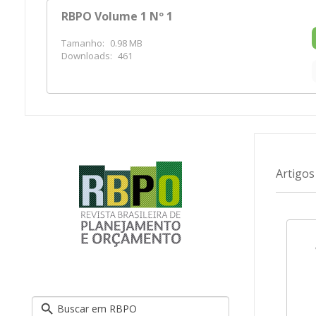
RBPO Volume 1 Nº 1
Tamanho:
0.98 MB
Downloads:
461
Artigos