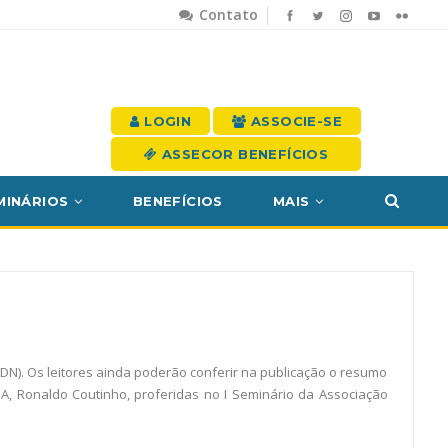
Contato
LOGIN
ASSOCIE-SE
ASSECOR BENEFÍCIOS
MINÁRIOS
BENEFÍCIOS
MAIS
N). Os leitores ainda poderão conferir na publicação o resumo
EA, Ronaldo Coutinho, proferidas no I Seminário da Associação