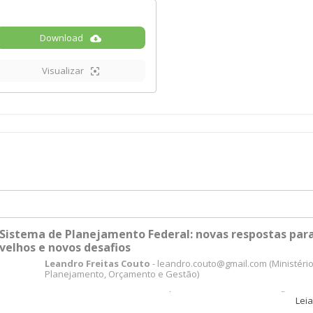
Download
Visualizar
Sistema de Planejamento Federal: novas respostas par
velhos e novos desafios
Leandro Freitas Couto
- leandro.couto@gmail.com (Ministéri
Planejamento, Orçamento e Gestão)
Resumo:
O presente artigo objetiva apresentar uma reflexão 
Leia
o sistema de planejamento federal, resgatando seu histórico e