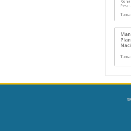
Rona
Pesqu
Tama
Mani
Pla
Naci
Tama
SE