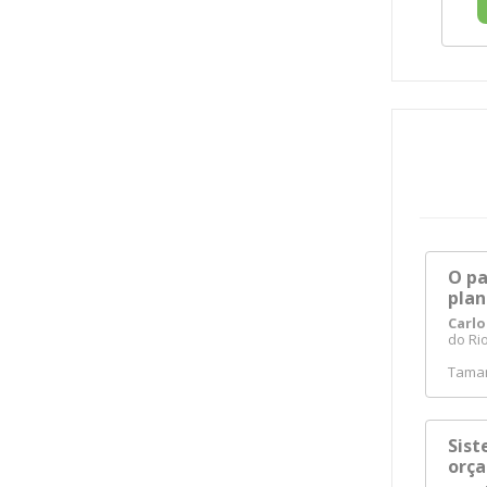
O pa
pla
Carlo
do Rio
Tama
Sist
orça