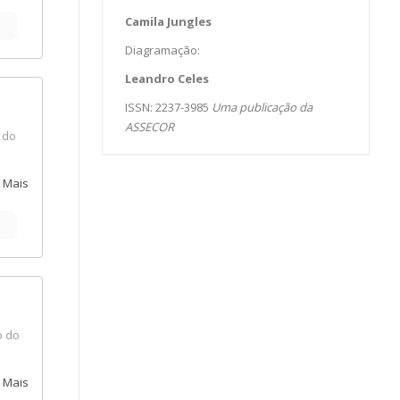
gãos
Camila Jungles
r em
Diagramação:
e
com
Leandro Celes
om a
ISSN: 2237-3985
Uma publicação da
onal
ASSECOR
 do
 Mais
il.
smos
gunda
endo
 e
o do
 o
 Mais