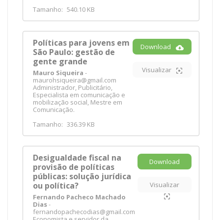
Tamanho:
540.10 KB
Políticas para jovens em
Download
São Paulo: gestão de
gente grande
Visualizar
Mauro Siqueira
-
maurohsiqueira@gmail.com
Administrador, Publicitário,
Especialista em comunicação e
mobilização social, Mestre em
Comunicação.
Tamanho:
336.39 KB
Desigualdade fiscal na
Download
provisão de políticas
públicas: solução jurídica
ou política?
Visualizar
Fernando Pacheco Machado
Dias
-
fernandopachecodias@gmail.com
Economista e servidor da