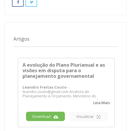
Artigos
A evolução do Plano Plurianual e as
visões em disputa para o
planejamento governamental
Leandro Freitas Couto
-
leandro.couto@gmail.com Analista de
Planejamento e Orçamento. Ministério do
Planejamento, Orçamento e Gestão. Brasília,
Leia Mais
Brasil
Resumo:
O artigo situa a evolução dos planos
Download
Visualizar
plurianuais – PPA no Brasil desde a década de
1990 a partir das concepções de planejamento
que foram ganhando destaque na