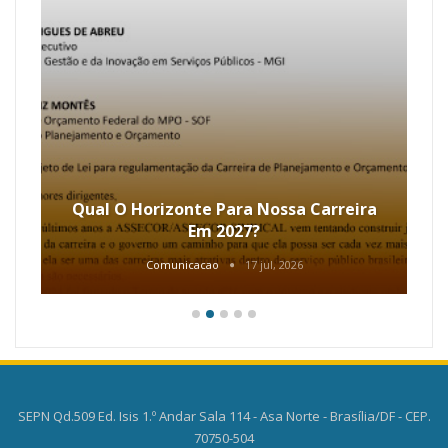
Qual O Horizonte Para Nossa Carreira
Em 2027?
Comunicacao
17 jul, 2026
SEPN Qd.509 Ed. Isis 1.º Andar Sala 114 - Asa Norte - Brasília/DF - CEP.
70750-504