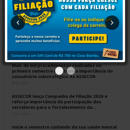
Presidente da ASSECOR participa de debate
sobre a unificação das carreiras do Ciclo de
Gestão
5 ago, 2026
Categoria unida em torno dos valores
fundantes da ação sindical
29 jul, 2026
Mais de mil procedimentos realizados no
primeiro semestre mostram a importância do
consultório odontológico da ASSECOR
28 jul, 2026
ASSECOR lança Campanha de Filiação 2026 e
reforça importância da participação dos
servidores para o fortalecimento da…
27 jul, 2026
Inicie o semestre cuidando da sua saúde mental