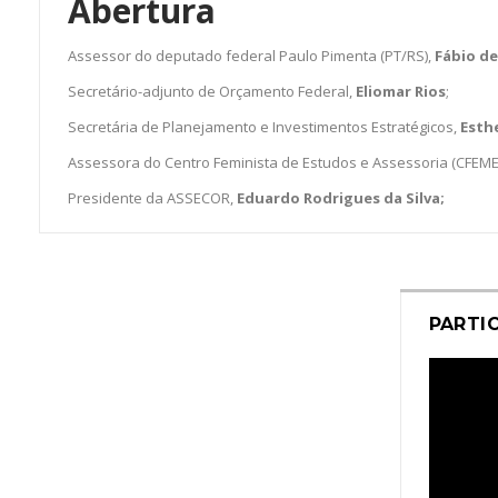
Abertura
Assessor do deputado federal Paulo Pimenta (PT/RS),
Fábio de
Secretário-adjunto de Orçamento Federal,
Eliomar Rios
;
Secretária de Planejamento e Investimentos Estratégicos,
Esth
Assessora do Centro Feminista de Estudos e Assessoria (CFEME
Presidente da ASSECOR,
Eduardo Rodrigues da Silva;
PARTI