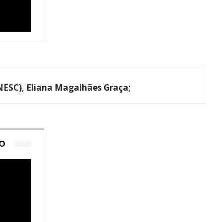
INESC),
Eliana Magalhães Graça
;
TO