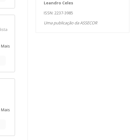
Leandro Celes
ília,
ISSN: 2237-3985
nsões
Uma publicação da ASSECOR
ista
sua
 da
 Mais
ais.
e
dade;
os em
ia
ram,
m o
e
em
 Mais
ento.
a
l.
endeu
rio,
mento
s em
ios