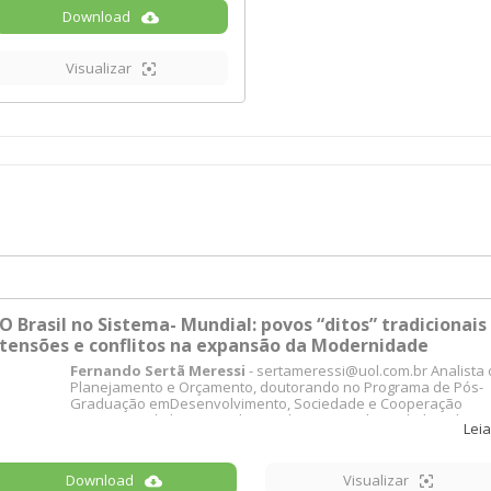
Download
Visualizar
O Brasil no Sistema- Mundial: povos “ditos” tradicionais 
tensões e conflitos na expansão da Modernidade
Fernando Sertã Meressi
- sertameressi@uol.com.br Analista 
Planejamento e Orçamento, doutorando no Programa de Pós-
Graduação emDesenvolvimento, Sociedade e Cooperação
Internacional, do Centro de Estudos AvançadosMultidisciplinar
Leia
(CEAM), da Universidade de Brasília (UnB). Brasília, Brasil.
Maria de Fátima Souza e Silva
- souesil@unb.br Professora 
Download
Visualizar
Programa de Pós-Graduação em Desenvolvimento, Sociedade