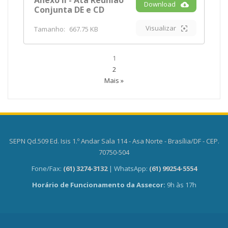
Anexo II - Ata Reunião
Download
Conjunta DE e CD
Visualizar
Tamanho:
667.75 KB
1
2
Mais »
SEPN Qd.509 Ed. Isis 1.º Andar Sala 114 - Asa Norte - Brasília/DF - CEP.
70750-504
Fone/Fax:
(61) 3274-3132
| WhatsApp:
(61) 99254-5554
Horário de Funcionamento da Assecor:
9h às 17h