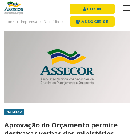
LOGIN
Home
Imprensa
Na mídia
ASSOCIE-SE
NA MÍDIA
Aprovação do Orçamento permite
destravar verbas dos ministérios