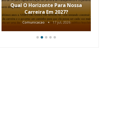
Qual O Horizonte Para Nossa
Coletiv
Carreira Em 2027?
80.2002.
Comunicacao
17 jul, 2026
Comunic