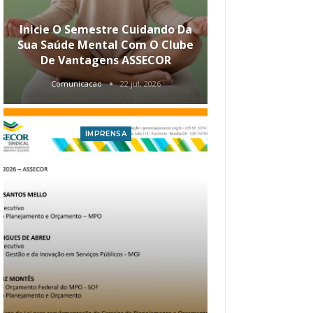
Inicie O Semestre Cuidando Da
ASSECOR Apr
Sua Saúde Mental Com O Clube
Carreira Ao
De Vantagens ASSECOR
Comunicacao
22 jul, 2026
Comunica
IMPRENSA
I
Atualização