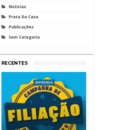
Notícias
Prata Da Casa
Publicações
Sem Categoria
RECENTES
IMPRENSA
I