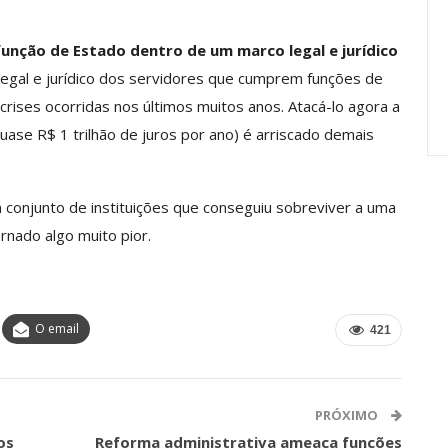
Carreira Em
Semestre Mostram A
Importância…
função de Estado dentro de um marco legal e jurídico
jun, 2026
Comunicacao
28 jul, 2026
legal e jurídico dos servidores que cumprem funções de
 crises ocorridas nos últimos muitos anos. Atacá-lo agora a
se R$ 1 trilhão de juros por ano) é arriscado demais
 conjunto de instituições que conseguiu sobreviver a uma
rnado algo muito pior.
O email
421
PRÓXIMO
os
Reforma administrativa ameaça funções