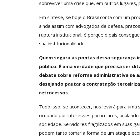
sobreviver uma crise que, em outros lugares, p
ASSECOR Acompanh
Da Mesa Nacio
Em síntese, se hoje o Brasil conta com um pro
Negociação Perm
ainda assim com advogados de defesa, prazos 
Reforça
ruptura institucional, é porque o país consegu
Comunicacao
26 
sua institucionalidade.
Quem segura as pontas dessa segurança in
IMPRENSA
público. É uma verdade que precisa ser di
debate sobre reforma administrativa se as
desejando pautar a contratação terceiriz
retrocessos.
Tudo isso, se acontecer, nos levará para uma
ocupado por interesses particulares, anulando a
sociedade. Servidores fragilizados em suas gar
podem tanto tomar a forma de um ataque econ