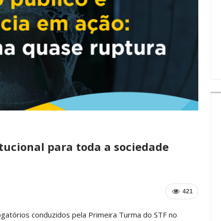
IMPRENSA
itucional para toda a sociedade
421
rogatórios conduzidos pela Primeira Turma do STF no