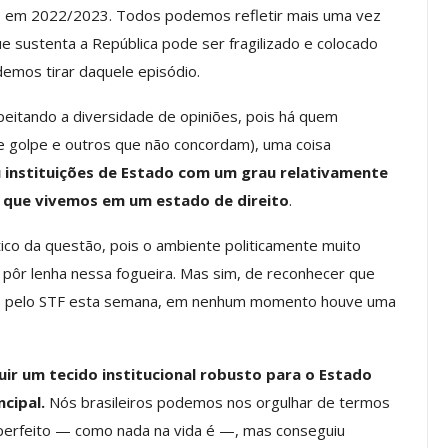
do em 2022/2023. Todos podemos refletir mais uma vez
ue sustenta a República pode ser fragilizado e colocado
demos tirar daquele episódio.
os ASSECOR
Presidente Da ASSECOR
Escolas De
Participa De Debate Sobre A
eitando a diversidade de opiniões, pois há quem
ndições…
Unificação Das Carreiras Do…
 golpe e outros que não concordam), uma coisa
jun, 2026
Comunicacao
5 ago, 2026
u instituições de Estado com um grau relativamente
r que vivemos em um estado de direito
.
IMPRENSA
tico da questão, pois o ambiente politicamente muito
pôr lenha nessa fogueira. Mas sim, de reconhecer que
dos pelo STF esta semana, em nenhum momento houve uma
ir um tecido institucional robusto para o Estado
ncipal.
Nós brasileiros podemos nos orgulhar de termos
 perfeito — como nada na vida é —, mas conseguiu