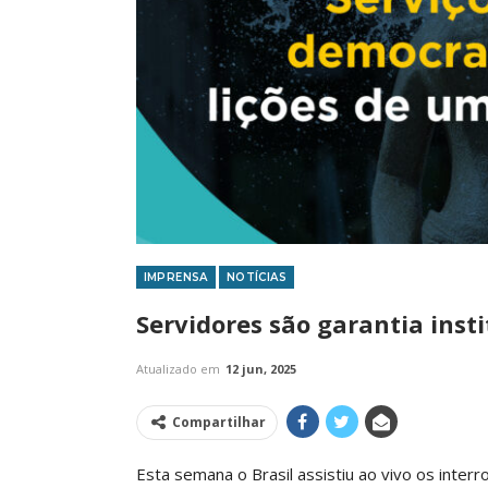
IMPRENSA
NOTÍCIAS
IMPRENSA
Servidores são garantia inst
Atualizado em
12 jun, 2025
Compartilhar
Esta semana o Brasil assistiu ao vivo os inter