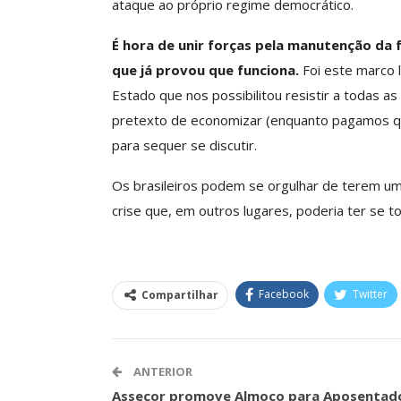
ataque ao próprio regime democrático.
O Futuro Da Nossa 
Debate
É hora de unir forças pela manutenção da 
Comunicacao
23 
que já provou que funciona.
Foi este marco 
Estado que nos possibilitou resistir a todas as
pretexto de economizar (enquanto pagamos qua
para sequer se discutir.
Os brasileiros podem se orgulhar de terem um
crise que, em outros lugares, poderia ter se to
Facebook
Twitter
Compartilhar
ANTERIOR
Assecor promove Almoço para Aposentad