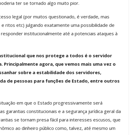
oderia ter se tornado algo muito pior.
a Reunião
nal De
Categoria Unida Em Torno Dos
cesso legal (por muitos questionado, é verdade, mas
anente E
Valores Fundantes Da Ação
e ritos etc) julgando exatamente uma possibilidade de
…
Sindical
e responder institucionalmente até a potenciais ataques à
jun, 2026
Comunicacao
29 jul, 2026
stitucional que nos protege a todos é o servidor
IMPRENSA
ta. Principalmente agora, que vemos mais uma vez o
sanhar sobre a estabilidade dos servidores,
ada de pessoas para funções de Estado, entre outros
 situação em que o Estado progressivamente será
s garantias constitucionais e a segurança jurídica geral da
antias se tornam presa fácil para interesses escusos, que
Mais De Mil Procedimentos
ômico ao dinheiro público como, talvez, até mesmo um
Realizados No Primeiro