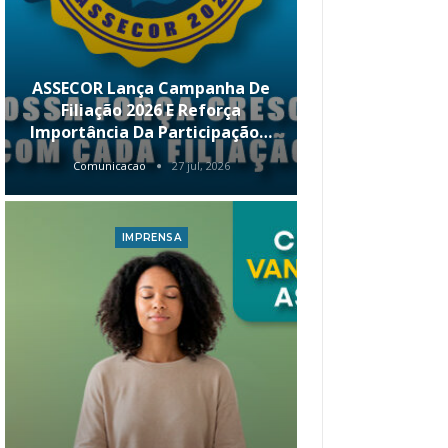
ASSECOR Lança Campanha De
É Hoje! Par
Filiação 2026 E Reforça
Da ASSECOR 
Importância Da Participação…
Renda 
Comunicacao
27 jul, 2026
Comunica
IMPRENSA
I