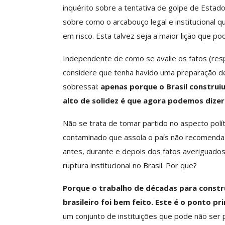
inquérito sobre a tentativa de golpe de Esta
sobre como o arcabouço legal e institucional q
em risco. Esta talvez seja a maior lição que po
Clube De Benefíci
Reúne Dezenas De 
Independente de como se avalie os fatos (resp
Idiomas Com Co
considere que tenha havido uma preparação de
Comunicacao
29 
sobressai:
apenas porque o Brasil construi
alto de solidez é que agora podemos dize
IMPRENSA
Não se trata de tomar partido no aspecto polí
contaminado que assola o país não recomenda 
antes, durante e depois dos fatos averigua
ruptura institucional no Brasil. Por que?
Porque o trabalho de décadas para constru
brasileiro foi bem feito. Este é o ponto pri
um conjunto de instituições que pode não ser