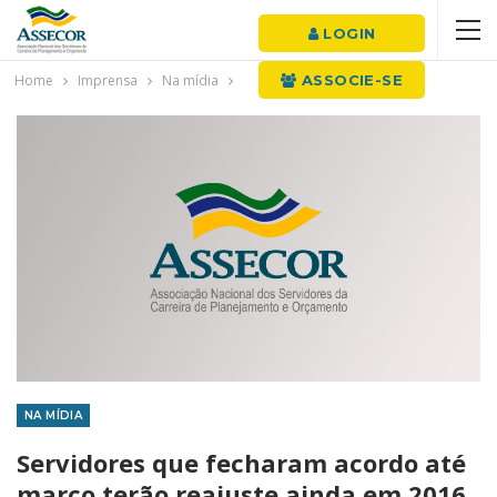
LOGIN
Home
Imprensa
Na mídia
ASSOCIE-SE
NA MÍDIA
Servidores que fecharam acordo até
março terão reajuste ainda em 2016