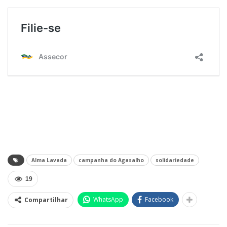
Alma Lavada
campanha do Agasalho
solidariedade
19
WhatsApp
Facebook
Compartilhar