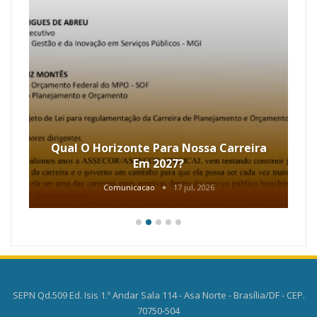
Qual O Horizonte Para Nossa Carreira
Em 2027?
Comunicacao
17 jul, 2026
SEPN Qd.509 Ed. Isis 1.º Andar Sala 114 - Asa Norte - Brasília/DF - CEP.
70750-504