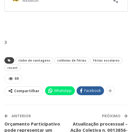
3
clube de vantagens
colônias de férias
férias escolares
resort
69
WhatsApp
Facebook
Compartilhar
ANTERIOR
PRÓXIMO
Orçamento Participativo
Atualização processual –
pode representar um
Ação Coletiva n. 0013856-