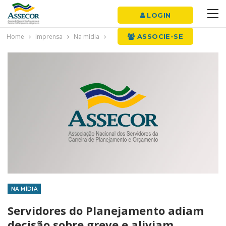
LOGIN
Home
Imprensa
Na mídia
ASSOCIE-SE
NA MÍDIA
Servidores do Planejamento adiam
decisão sobre greve e aliviam