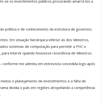
am-se os investimentos públicos procurando amarrá-los a
a Reunião
nal De
Categoria Unida Em Torno Dos
anente E
Valores Fundantes Da Ação
…
Sindical
jun, 2026
Comunicacao
29 jul, 2026
ão política e de conhecimento da estrutura de governos.
tes. Em situação hierárquica inferior às dos Ministros,
IMPRENSA
ados sistemas de computação para permitir a FHC o
ara intervir quando houvesse resistência de Ministros.
 conforme me admitiu em entrevista concedida logo após
 matou o planejamento de investimentos e a falta de
grama dividia o país em regiões atropelando a competência
.
Mais De Mil Procedimentos
Realizados No Primeiro