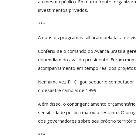
ao mesmo público. Em outra frente, organizar
ASSECOR Acompanh
investimentos privados.
Da Mesa Nacio
Negociação Perm
***
Reforça
Comunicacao
26 
Ambos os programas falharam pela falta de vis
Conferiu-se o comando do Avança Brasil a geren
IMPRENSA
dependiam do aval do presidente. Foram mont
acompanhamento em tempo real dos projetos, p
Nenhuma vez FHC ligou sequer o computador –
o desastre cambial de 1999.
Além disso, o contingenciamento orçamentário
sensibilidade política matou o restante. O pro
dos governadores sobre seu próprio território
***