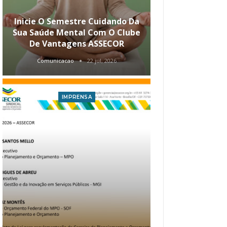
Inicie O Semestre Cuidando Da
ASSECOR Apr
Sua Saúde Mental Com O Clube
Carreira Ao
De Vantagens ASSECOR
Comunicacao
22 jul, 2026
Comunica
IMPRENSA
I
Atualização