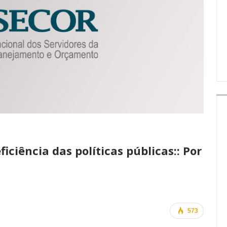
IMPRENSA
ciência das políticas públicas:: Por
573