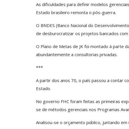
As dificuldades para definir modelos gerenciai
Estado brasileiro remonta o pós-guerra.
Clube De Benefíci
O BNDES (Banco Nacional do Desenvolvimento E
Reúne Dezenas De 
de desburocratizar os projetos bancados com 
Idiomas Com Co
O Plano de Metas de JK foi montado à parte d
Comunicacao
29 
abundantemente a consultorias privadas.
***
IMPRENSA
A partir dos anos 70, o país passou a contar c
Estado.
No governo FHC foram feitas as primeiras exp
se de métodos gerenciais nos Programas Avanç
Analisou-se o orçamento público, juntando 