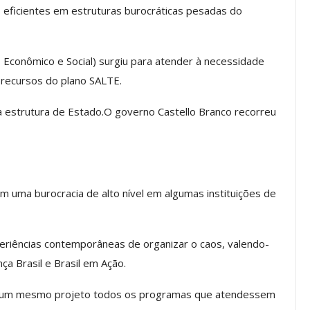
s eficientes em estruturas burocráticas pesadas do
os ASSECOR
Presidente Da ASSECOR
conômico e Social) surgiu para atender à necessidade
Escolas De
Participa De Debate Sobre A
recursos do plano SALTE.
ndições…
Unificação Das Carreiras Do…
a estrutura de Estado.O governo Castello Branco recorreu
jun, 2026
Comunicacao
5 ago, 2026
IMPRENSA
om uma burocracia de alto nível em algumas instituições de
eriências contemporâneas de organizar o caos, valendo-
a Brasil e Brasil em Ação.
em um mesmo projeto todos os programas que atendessem