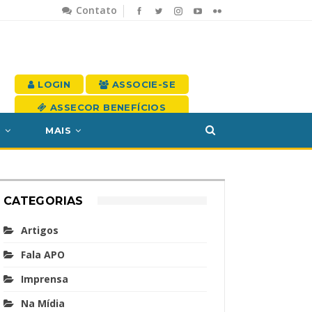
Contato
LOGIN
ASSOCIE-SE
ASSECOR BENEFÍCIOS
S
MAIS
CATEGORIAS
Artigos
Fala APO
Imprensa
Na Mídia