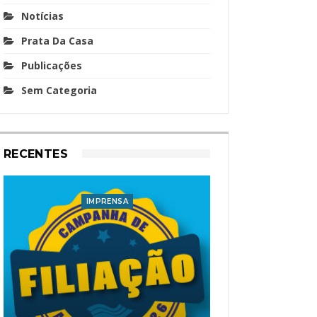
Notícias
Prata Da Casa
Publicações
Sem Categoria
RECENTES
IMPRENSA
I