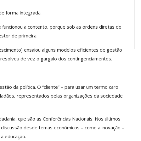
Carreira Em
Semestre Mostram A
Importância…
e forma integrada.
jun, 2026
Comunicacao
28 jul, 2026
 funcionou a contento, porque sob as ordens diretas do
estor de primeira.
scimento) ensaiou alguns modelos eficientes de gestão
 E resolveu de vez o gargalo dos contingenciamentos.
estão da política. O “cliente” – para usar um termo caro
cidadãos, representados pelas organizações da sociedade
dadania, que são as Conferências Nacionais. Nos últimos
 discussão desde temas econômicos – como a inovação –
 a educação.