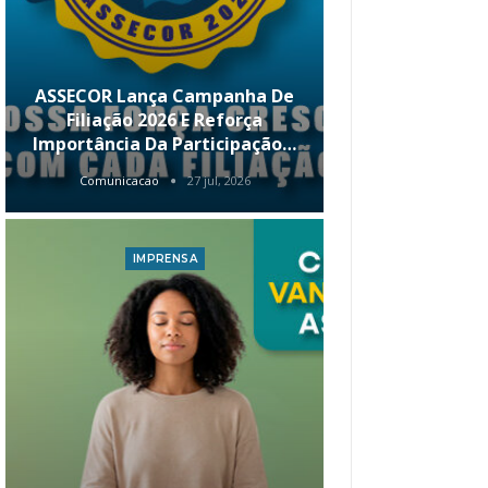
ASSECOR Lança Campanha De
É Hoje! Par
Filiação 2026 E Reforça
Da ASSECOR 
Importância Da Participação…
Renda 
Comunicacao
27 jul, 2026
Comunica
IMPRENSA
I