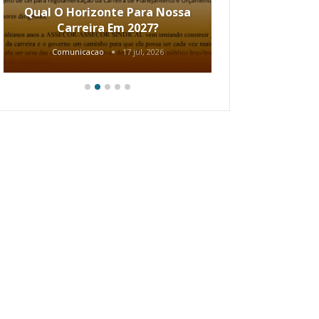
Qual O Horizonte Para Nossa
Coletiv
Carreira Em 2027?
80.2002.
Comunicacao
17 jul, 2026
Comunic