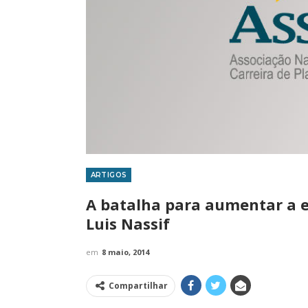
ARTIGOS
IMPRENSA
A batalha para aumentar a efi
Luis Nassif
em
8 maio, 2014
Compartilhar