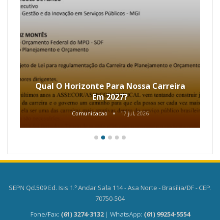
Qual O Horizonte Para Nossa Carreira
Em 2027?
Comunicacao
17 jul, 2026
SEPN Qd.509 Ed. Isis 1.º Andar Sala 114 - Asa Norte - Brasília/DF - CEP.
70750-504
Fone/Fax:
(61) 3274-3132
| WhatsApp:
(61) 99254-5554