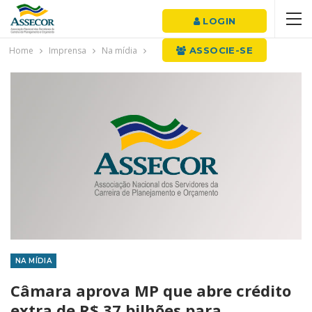
LOGIN
Home
Imprensa
Na mídia
ASSOCIE-SE
NA MÍDIA
Câmara aprova MP que abre crédito
extra de R$ 37 bilhões para