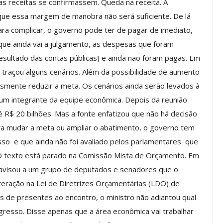
as receitas se confirmassem. Queda na receita. A
a Reunião
 que essa margem de manobra não será suficiente. De lá
nal De
Categoria Unida Em Torno Dos
ara complicar, o governo pode ter de pagar de imediato,
anente E
Valores Fundantes Da Ação
…
Sindical
 que ainda vai a julgamento, as despesas que foram
esultado das contas públicas) e ainda não foram pagas. Em
jun, 2026
Comunicacao
29 jul, 2026
ia traçou alguns cenários. Além da possibilidade de aumento
smente reduzir a meta. Os cenários ainda serão levados à
IMPRENSA
um integrante da equipe econômica. Depois da reunião
 R$ 20 bilhões. Mas a fonte enfatizou que não há decisão
ara mudar a meta ou ampliar o abatimento, o governo tem
o ­ e que ainda não foi avaliado pelos parlamentares ­ que
O texto está parado na Comissão Mista de Orçamento. Em
vy avisou a um grupo de deputados e senadores que o
eração na Lei de Diretrizes Orçamentárias (LDO) de
 de presentes ao encontro, o ministro não adiantou qual
Mais De Mil Procedimentos
gresso. Disse apenas que a área econômica vai trabalhar
Realizados No Primeiro