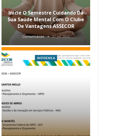
Inicie O Semestre Cuidando Da
ASSECOR Apr
Sua Saúde Mental Com O Clube
Carreira Ao
De Vantagens ASSECOR
Comunicacao
22 jul, 2026
Comunica
IMPRENSA
I
Atualização