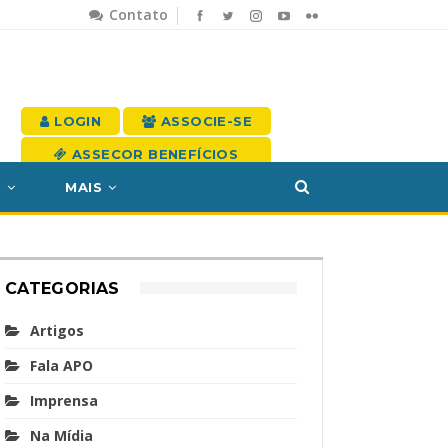
Contato
LOGIN
ASSOCIE-SE
ASSECOR BENEFÍCIOS
S
MAIS
CATEGORIAS
Artigos
Fala APO
Imprensa
Na Mídia