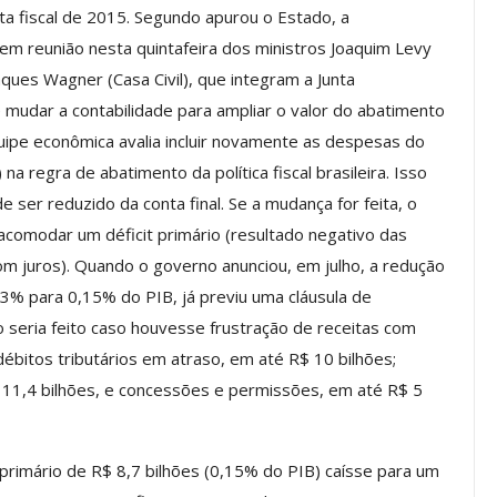
 fiscal de 2015. Segundo apurou o Estado, a
 em reunião nesta quinta­feira dos ministros Joaquim Levy
ques Wagner (Casa Civil), que integram a Junta
os ASSECOR
Presidente Da ASSECOR
mudar a contabilidade para ampliar o valor do abatimento
Escolas De
Participa De Debate Sobre A
uipe econômica avalia incluir novamente as despesas do
ndições…
Unificação Das Carreiras Do…
 regra de abatimento da política fiscal brasileira. Isso
jun, 2026
Comunicacao
5 ago, 2026
 ser reduzido da conta final. Se a mudança for feita, o
omodar um déficit primário (resultado negativo das
om juros). Quando o governo anunciou, em julho, a redução
IMPRENSA
3% para 0,15% do PIB, já previu uma cláusula de
 seria feito caso houvesse frustração de receitas com
bitos tributários em atraso, em até R$ 10 bilhões;
$ 11,4 bilhões, e concessões e permissões, em até R$ 5
 primário de R$ 8,7 bilhões (0,15% do PIB) caísse para um