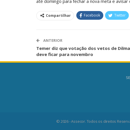
até domingo para fechar a nova meta e avisar 
O Futuro Da Nossa 
Debate
Facebook
Twitter
Compartilhar
Comunicacao
23 
ANTERIOR
Temer diz que votação dos vetos de Dilma
deve ficar para novembro
SE
© 2026 - Assecor. Todos os direitos Reserv