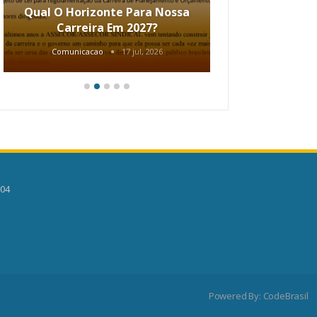
Qual O Horizonte Para Nossa
Coletiv
Carreira Em 2027?
80.2002.
Comunicacao
17 jul, 2026
Comunic
504
Powered By:
CodeBrasil