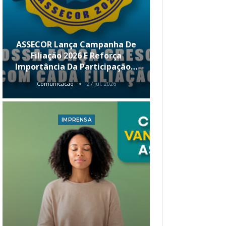
ASSECOR Lança Campanha De
É Hoje! Par
Filiação 2026 E Reforça
Da ASSECOR 
Importância Da Participação…
Renda 
Comunicacao
27 jul, 2026
Comunica
IMPRENSA
I