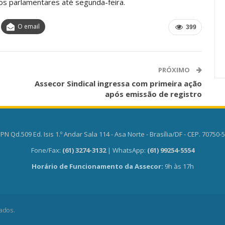
os parlamentares até segunda-­feira.
Carreira Em
Semestre Mostram A
Importância…
O email
399
jun, 2026
Comunicacao
28 jul, 2026
PRÓXIMO
Assecor Sindical ingressa com primeira ação
após emissão de registro
PN Qd.509 Ed. Isis 1.º Andar Sala 114 - Asa Norte - Brasília/DF - CEP. 70750-
Fone/Fax:
(61) 3274-3132
| WhatsApp:
(61) 99254-5554
Horário de Funcionamento da Assecor:
9h às 17h
ados.