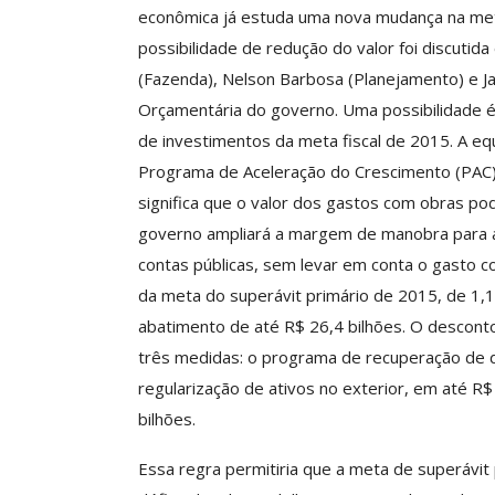
econômica já estuda uma nova mudança na meta
possibilidade de redução do valor foi discutida
(Fazenda), Nelson Barbosa (Planejamento) e Ja
Clube De Benefíci
Orçamentária do governo. Uma possibilidade é 
Reúne Dezenas De 
de investimentos da meta fiscal de 2015. A eq
Idiomas Com Co
Programa de Aceleração do Crescimento (PAC) na
Comunicacao
29 
significa que o valor dos gastos com obras pode
governo ampliará a margem de manobra para ac
contas públicas, sem levar em conta o gasto c
IMPRENSA
da meta do superávit primário de 2015, de 1,1
abatimento de até R$ 26,4 bilhões. O desconto
três medidas: o programa de recuperação de dé
regularização de ativos no exterior, em até R
bilhões.
Essa regra permitiria que a meta de superávit