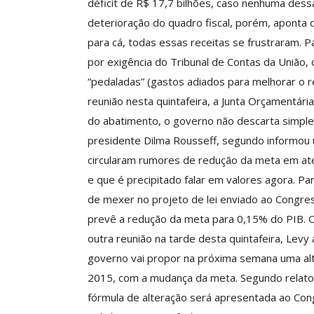
déficit de R$ 17,7 bilhões, caso nenhuma dess
ASSECOR Acompanh
deterioração do quadro fiscal, porém, aponta
Da Mesa Nacio
para cá, todas essas receitas se frustraram. P
Negociação Perm
Reforça
por exigência do Tribunal de Contas da União,
“pedaladas” (gastos adiados para melhorar o r
Comunicacao
26 
reunião nesta quinta­feira, a Junta Orçamentár
do abatimento, o governo não descarta simple
IMPRENSA
presidente Dilma Rousseff, segundo informou 
circularam rumores de redução da meta em até
e que é precipitado falar em valores agora. P
de mexer no projeto de lei enviado ao Congress
prevê a redução da meta para 0,15% do PIB. 
outra reunião na tarde desta quinta­feira, Le
governo vai propor na próxima semana uma alt
2015, com a mudança da meta. Segundo relatos
fórmula de alteração será apresentada ao Con