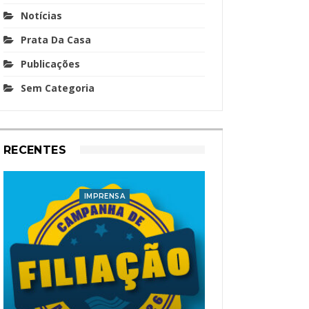
Notícias
Prata Da Casa
Publicações
Sem Categoria
RECENTES
IMPRENSA
I