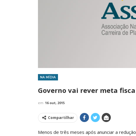
NA MÍDIA
IMPRENSA
Governo vai rever meta fisca
em
16 out, 2015
Compartilhar
Menos de três meses após anunciar a redução 