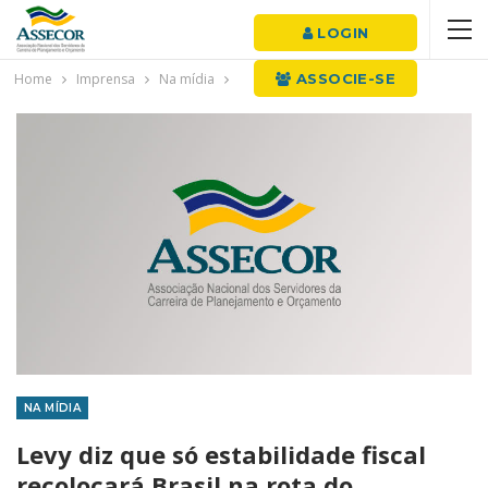
LOGIN
Home
Imprensa
Na mídia
ASSOCIE-SE
NA MÍDIA
Levy diz que só estabilidade fiscal
recolocará Brasil na rota do