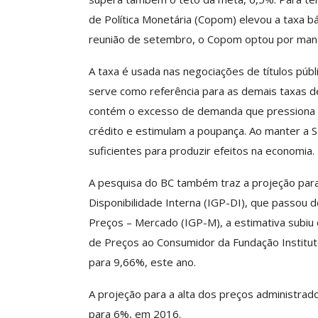
ASSECOR Acompanh
de Política Monetária (Copom) elevou a taxa bás
Da Mesa Nacio
reunião de setembro, o Copom optou por mant
Negociação Perm
Reforça
A taxa é usada nas negociações de títulos públi
Comunicacao
26 
serve como referência para as demais taxas de
contém o excesso de demanda que pressiona o
crédito e estimulam a poupança. Ao manter a Se
IMPRENSA
suficientes para produzir efeitos na economia.
A pesquisa do BC também traz a projeção para 
Disponibilidade Interna (IGP-DI), que passou 
Preços – Mercado (IGP-M), a estimativa subiu 
de Preços ao Consumidor da Fundação Institu
para 9,66%, este ano.
A projeção para a alta dos preços administra
para 6%, em 2016.