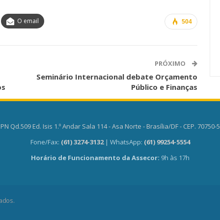
Carreira Em
Semestre Mostram A
Importância…
O email
504
jun, 2026
Comunicacao
28 jul, 2026
PRÓXIMO
Seminário Internacional debate Orçamento
os
Público e Finanças
PN Qd.509 Ed. Isis 1.º Andar Sala 114 - Asa Norte - Brasília/DF - CEP. 70750-
Fone/Fax:
(61) 3274-3132
| WhatsApp:
(61) 99254-5554
Horário de Funcionamento da Assecor:
9h às 17h
ados.