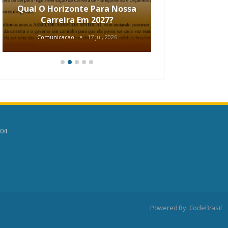
Qual O Horizonte Para Nossa
Coletiv
Carreira Em 2027?
80.2002.
Comunicacao
17 jul, 2026
Comunic
504
Powered By:
CodeBrasil