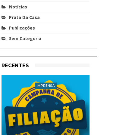
Notícias
Prata Da Casa
Publicações
Sem Categoria
RECENTES
IMPRENSA
I