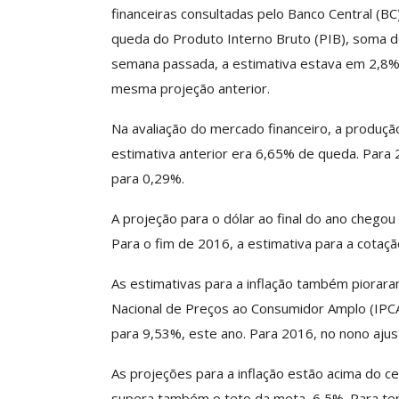
financeiras consultadas pelo Banco Central (BC)
queda do Produto Interno Bruto (PIB), soma d
semana passada, a estimativa estava em 2,8%.
Clube De Benefíci
mesma projeção anterior.
Reúne Dezenas De 
Idiomas Com Co
Na avaliação do mercado financeiro, a produçã
Comunicacao
29 
estimativa anterior era 6,65% de queda. Para
para 0,29%.
IMPRENSA
A projeção para o dólar ao final do ano chego
Para o fim de 2016, a estimativa para a cotaç
As estimativas para a inflação também pioraram
Nacional de Preços ao Consumidor Amplo (IPCA)
para 9,53%, este ano. Para 2016, no nono aju
As projeções para a inflação estão acima do c
supera também o teto da meta, 6,5%. Para ten