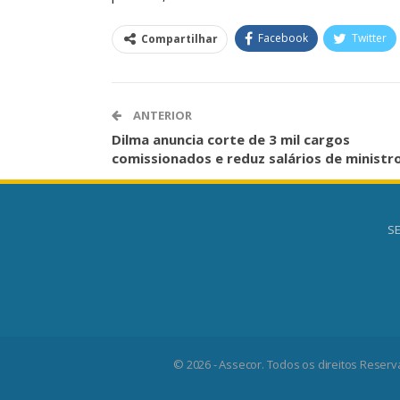
O Futuro Da Nossa 
Debate
Facebook
Twitter
Compartilhar
Comunicacao
23 
ANTERIOR
Dilma anuncia corte de 3 mil cargos
comissionados e reduz salários de ministr
SE
© 2026 - Assecor. Todos os direitos Reserv