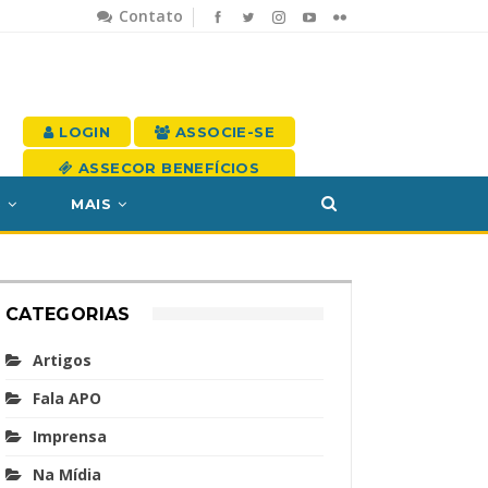
Contato
LOGIN
ASSOCIE-SE
ASSECOR BENEFÍCIOS
S
MAIS
CATEGORIAS
Artigos
Fala APO
Imprensa
Na Mídia