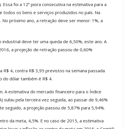
. Essa foi a 12ª piora consecutiva na estimativa para a
e todos os bens e serviços produzidos no país. Na
 No próximo ano, a retração deve ser menor: 1%, a
os ASSECOR
Presidente Da ASSECOR
Escolas De
Participa De Debate Sobre A
ndições…
Unificação Das Carreiras Do…
o industrial deve ter uma queda de 6,50%, este ano. A
jun, 2026
Comunicacao
5 ago, 2026
 2016, a projeção de retração passou de 0,60%
IMPRENSA
u a R$ 4, contra R$ 3,95 previstos na semana passada.
ão do dólar também é R$ 4.
. A estimativa do mercado financeiro para o Índice
 subiu pela terceira vez seguida, ao passar de 9,46%
ste seguido, a projeção passou de 5,87% para 5,94%.
entro da meta, 4,5%. E no caso de 2015, a estimativa
tar levar a inflação ao centro da meta em 2016, o Comitê