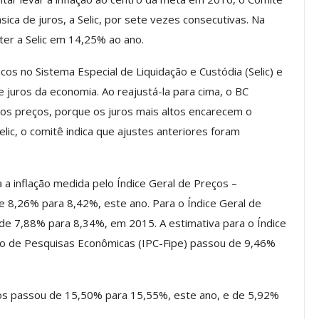
a Reunião
ica de juros, a Selic, por sete vezes consecutivas. Na
nal De
Categoria Unida Em Torno Dos
er a Selic em 14,25% ao ano.
anente E
Valores Fundantes Da Ação
…
Sindical
cos no Sistema Especial de Liquidação e Custódia (Selic) e
jun, 2026
Comunicacao
29 jul, 2026
 juros da economia. Ao reajustá-la para cima, o BC
s preços, porque os juros mais altos encarecem o
lic, o comitê indica que ajustes anteriores foram
IMPRENSA
a inflação medida pelo Índice Geral de Preços –
de 8,26% para 8,42%, este ano. Para o Índice Geral de
de 7,88% para 8,34%, em 2015. A estimativa para o Índice
to de Pesquisas Econômicas (IPC-Fipe) passou de 9,46%
dos passou de 15,50% para 15,55%, este ano, e de 5,92%
Mais De Mil Procedimentos
Realizados No Primeiro