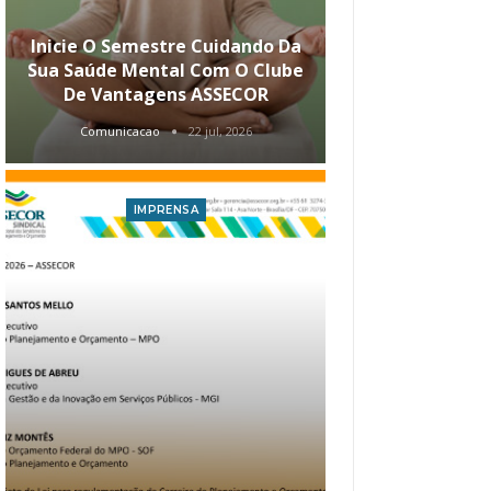
Inicie O Semestre Cuidando Da
ASSECOR Apr
Sua Saúde Mental Com O Clube
Carreira Ao
De Vantagens ASSECOR
Comunicacao
22 jul, 2026
Comunica
IMPRENSA
I
Atualização