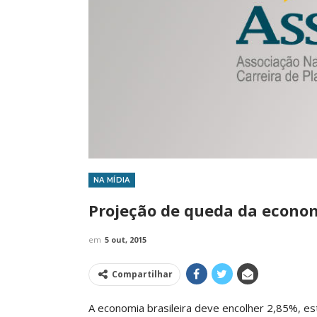
NA MÍDIA
IMPRENSA
Projeção de queda da econom
em
5 out, 2015
Compartilhar
A economia brasileira deve encolher 2,85%, es