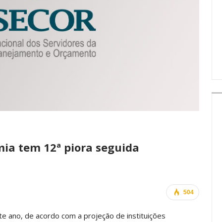
IMPRENSA
ia tem 12ª piora seguida
504
te ano, de acordo com a projeção de instituições