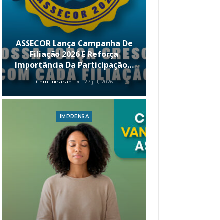
ASSECOR Lança Campanha De
É Hoje! Par
Filiação 2026 E Reforça
Da ASSECOR 
Importância Da Participação…
Renda 
Comunicacao
27 jul, 2026
Comunica
IMPRENSA
I