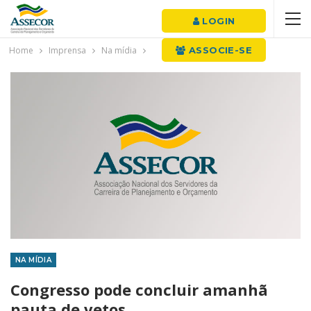
LOGIN
Home
Imprensa
Na mídia
ASSOCIE-SE
NA MÍDIA
Congresso pode concluir amanhã
pauta de vetos