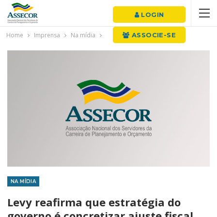
LOGIN
Home
Imprensa
Na mídia
ASSOCIE-SE
NA MÍDIA
Levy reafirma que estratégia do
governo é concretizar ajuste fiscal