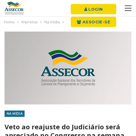
LOGIN
Home
Imprensa
Na mídia
ASSOCIE-SE
NA MÍDIA
Veto ao reajuste do Judiciário será
apreciado no Congresso na semana