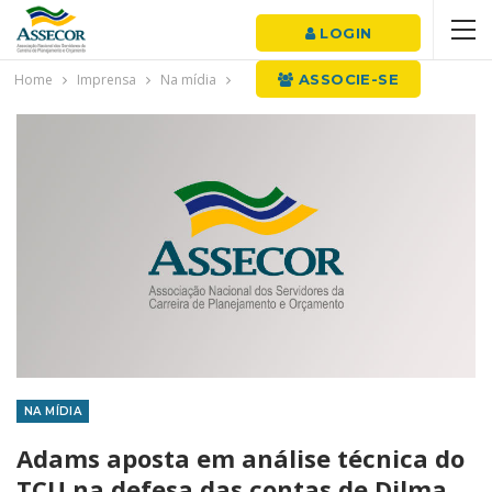
LOGIN
Home
Imprensa
Na mídia
ASSOCIE-SE
NA MÍDIA
Adams aposta em análise técnica do
TCU na defesa das contas de Dilma