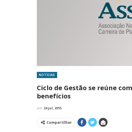
NOTÍCIAS
IMPRENSA
Ciclo de Gestão se reúne com
benefícios
em
24 jul, 2015
Compartilhar