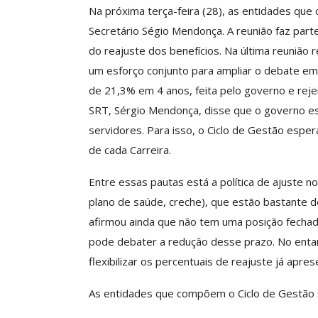
Na próxima terça-feira (28), as entidades qu
Secretário Ségio Mendonça. A reunião faz parte
do reajuste dos benefícios. Na última reunião 
Clube De Benefíci
um esforço conjunto para ampliar o debate em
Reúne Dezenas De 
de 21,3% em 4 anos, feita pelo governo e reje
Idiomas Com Co
SRT, Sérgio Mendonça, disse que o governo es
Comunicacao
29 
servidores. Para isso, o Ciclo de Gestão espe
de cada Carreira.
IMPRENSA
Entre essas pautas está a política de ajuste no
plano de saúde, creche), que estão bastante 
afirmou ainda que não tem uma posição fechad
pode debater a redução desse prazo. No ent
flexibilizar os percentuais de reajuste já apre
As entidades que compõem o Ciclo de Gestão 