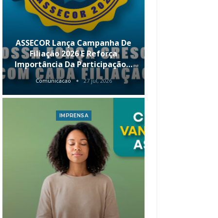
ASSECOR Lança Campanha De
É Hoje! Par
Filiação 2026 E Reforça
Da ASSECOR 
Importância Da Participação…
Renda 
Comunicacao
27 jul, 2026
Comunica
IMPRENSA
I