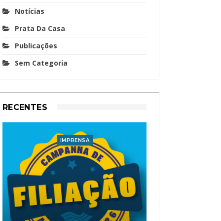
Notícias
Prata Da Casa
Publicações
Sem Categoria
RECENTES
IMPRENSA
I