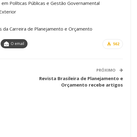
s em Políticas Públicas e Gestão Governamental
a Reunião
Exterior
nal De
Categoria Unida Em Torno Dos
anente E
Valores Fundantes Da Ação
…
Sindical
es da Carreira de Planejamento e Orçamento
jun, 2026
Comunicacao
29 jul, 2026
O email
562
IMPRENSA
PRÓXIMO
Revista Brasileira de Planejamento e
Orçamento recebe artigos
Mais De Mil Procedimentos
Realizados No Primeiro