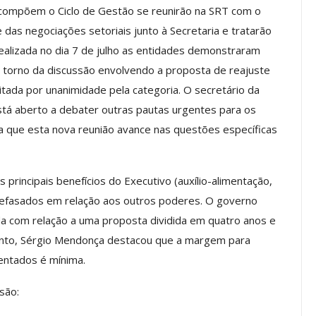
e compõem o Ciclo de Gestão se reunirão na SRT com o
 das negociações setoriais junto à Secretaria e tratarão
realizada no dia 7 de julho as entidades demonstraram
os ASSECOR
Presidente Da ASSECOR
 torno da discussão envolvendo a proposta de reajuste
Escolas De
Participa De Debate Sobre A
itada por unanimidade pela categoria. O secretário da
ndições…
Unificação Das Carreiras Do…
tá aberto a debater outras pautas urgentes para os
jun, 2026
Comunicacao
5 ago, 2026
ra que esta nova reunião avance nas questões específicas
IMPRENSA
s principais benefícios do Executivo (auxílio-alimentação,
defasados em relação aos outros poderes. O governo
a com relação a uma proposta dividida em quatro anos e
anto, Sérgio Mendonça destacou que a margem para
sentados é mínima.
são: