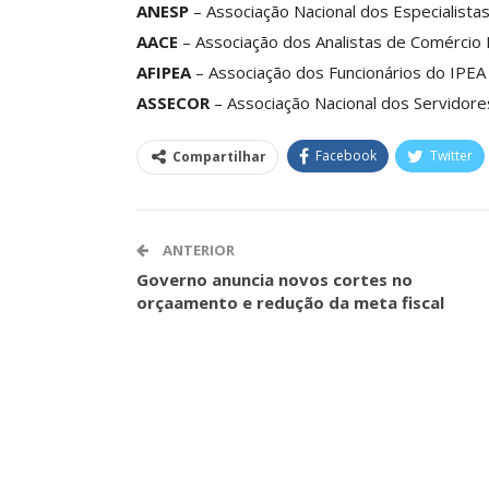
ANESP
– Associação Nacional dos Especialista
ASSECOR Acompanh
AACE
– Associação dos Analistas de Comércio 
Da Mesa Nacio
Negociação Perm
AFIPEA
– Associação dos Funcionários do IPEA
Reforça
ASSECOR
– Associação Nacional dos Servidor
Comunicacao
26 
Facebook
Twitter
Compartilhar
IMPRENSA
ANTERIOR
Governo anuncia novos cortes no
orçaamento e redução da meta fiscal