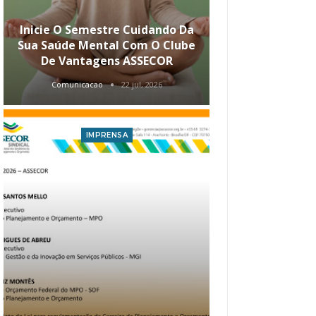
Inicie O Semestre Cuidando Da
ASSECOR Apr
Sua Saúde Mental Com O Clube
Carreira Ao
De Vantagens ASSECOR
Comunicacao
22 jul, 2026
Comunica
IMPRENSA
I
Atualização