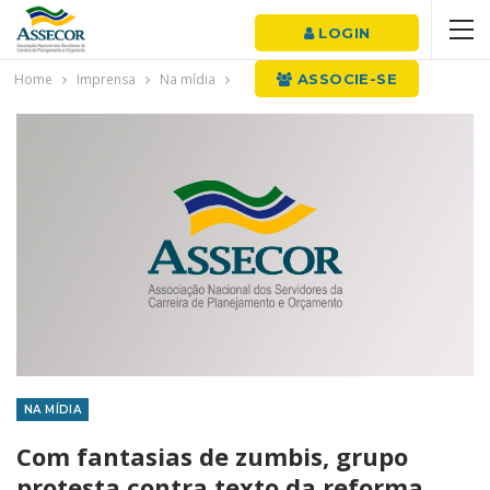
LOGIN
Home
Imprensa
Na mídia
ASSOCIE-SE
NA MÍDIA
Com fantasias de zumbis, grupo
protesta contra texto da reforma