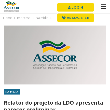
LOGIN
Home
Imprensa
Na mídia
ASSOCIE-SE
NA MÍDIA
Relator do projeto da LDO apresenta
parecer preliminar