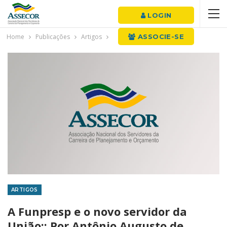
LOGIN
Home
Publicações
Artigos
ASSOCIE-SE
ARTIGOS
A Funpresp e o novo servidor da
União:: Por Antônio Augusto de