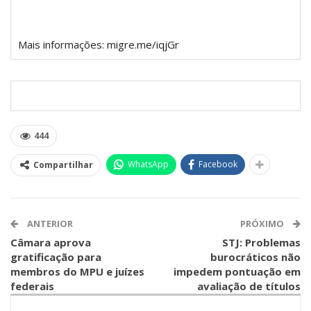
Mais informações: migre.me/iqjGr
444
WhatsApp
Facebook
Compartilhar
ANTERIOR
PRÓXIMO
Câmara aprova
STJ: Problemas
gratificação para
burocráticos não
membros do MPU e juízes
impedem pontuação em
federais
avaliação de títulos