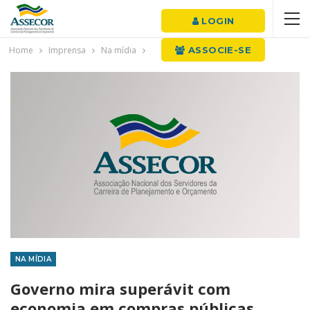
LOGIN
Home
Imprensa
Na mídia
ASSOCIE-SE
NA MÍDIA
Governo mira superávit com
economia em compras públicas