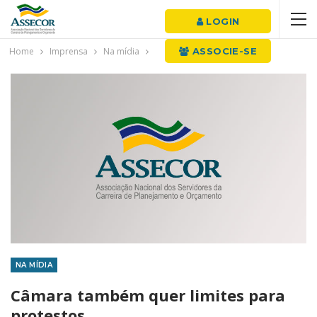
LOGIN
Home
Imprensa
Na mídia
ASSOCIE-SE
NA MÍDIA
Câmara também quer limites para
protestos