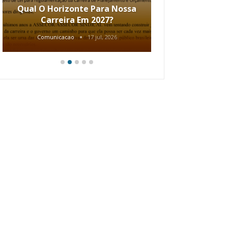
Qual O Horizonte Para Nossa
Coletiv
Carreira Em 2027?
80.2002.
Comunicacao
17 jul, 2026
Comunic