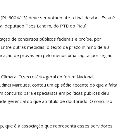
(PL 6004/13) deve ser votado até o final de abril. Essa é
os ASSECOR
Presidente Da ASSECOR
ra, deputado Paes Landim, do PTB do Piauí.
Escolas De
Participa De Debate Sobre A
ndições…
Unificação Das Carreiras Do…
zação de concursos públicos federais e proíbe, por
 Entre outras medidas, o texto dá prazo mínimo de 90
jun, 2026
Comunicacao
5 ago, 2026
plicação de provas em pelo menos uma capital por região
IMPRENSA
 Câmara. O secretário-geral do forum Nacional
dinei Marques, contou um episódio recente do que a falta
 concurso para especialista em políticas públicas deu
ade gerencial do que ao título de doutorado. O concurso
sp, que é a associação que representa esses servidores,