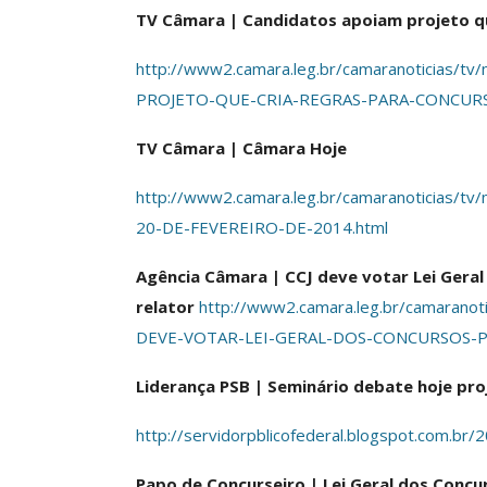
TV Câmara | Candidatos apoiam projeto qu
http://www2.camara.leg.br/camaranoticias
PROJETO-QUE-CRIA-REGRAS-PARA-CONCURS
TV Câmara | Câmara Hoje
http://www2.camara.leg.br/camaranoticia
20-DE-FEVEREIRO-DE-2014.html
Agência Câmara | CCJ deve votar Lei Geral 
relator
http://www2.camara.leg.br/camarano
DEVE-VOTAR-LEI-GERAL-DOS-CONCURSOS-PU
Liderança PSB | Seminário debate hoje pro
http://servidorpblicofederal.blogspot.com.br/
Papo de Concurseiro | Lei Geral dos Concur