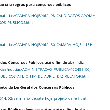
e cria regras para concursos públicos
/tv/materias/CAMARA-HOJE/462498-CANDIDATOS-APOIAM-
OS-PUBLICOS.html
s/tv/materias/CAMARA-HOJE/462480-CAMARA-HOJE—13H—
dos Concursos Públicos até o fim de abril, diz
ticias/noticias/ADMINISTRACAO-PUBLICA/462481-CCJ-
BLICOS-ATE-O-FIM-DE-ABRIL,-DIZ-RELATOR.html
jeto da Lei Geral dos Concursos Públicos
2014/02/seminario-debate-hoje-projeto-da-lei.html
sos Públicos deve ser votada até o fim de abril