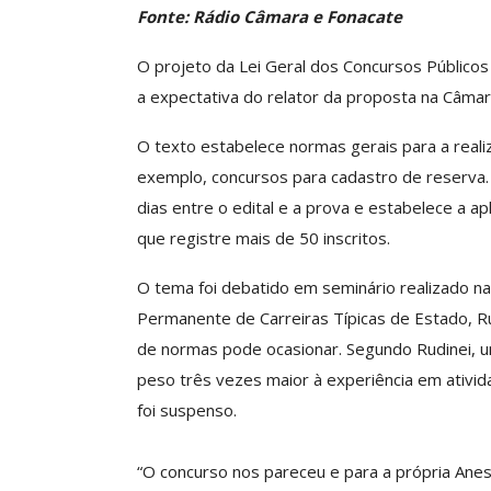
Fonte: Rádio Câmara e Fonacate
O projeto da Lei Geral dos Concursos Públicos 
Clube De Benefíci
a expectativa do relator da proposta na Câma
Reúne Dezenas De 
Idiomas Com Co
O texto estabelece normas gerais para a reali
exemplo, concursos para cadastro de reserva.
Comunicacao
29 
dias entre o edital e a prova e estabelece a a
que registre mais de 50 inscritos.
IMPRENSA
O tema foi debatido em seminário realizado na
Permanente de Carreiras Típicas de Estado, Ru
de normas pode ocasionar. Segundo Rudinei, um
peso três vezes maior à experiência em ativid
foi suspenso.
“O concurso nos pareceu e para a própria Ane