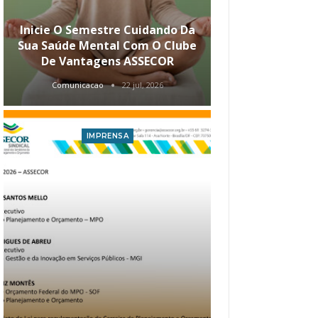
Inicie O Semestre Cuidando Da
ASSECOR Apr
Sua Saúde Mental Com O Clube
Carreira Ao
De Vantagens ASSECOR
Comunicacao
22 jul, 2026
Comunica
IMPRENSA
I
Atualização