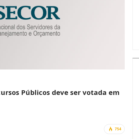
IMPRENSA
cursos Públicos deve ser votada em
754