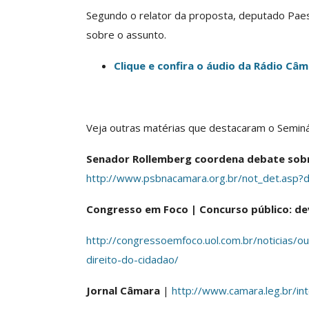
O Futuro Da Nossa 
Segundo o relator da proposta, deputado Paes
Debate
sobre o assunto.
Comunicacao
23 
Clique e confira o áudio da Rádio Câ
Veja outras matérias que destacaram o Seminár
Senador Rollemberg coordena debate sobr
http://www.psbnacamara.org.br/not_det.asp?
Congresso em Foco | Concurso público: dev
http://congressoemfoco.uol.com.br/noticias/
direito-do-cidadao/
Jornal Câmara
|
http://www.camara.leg.br/i