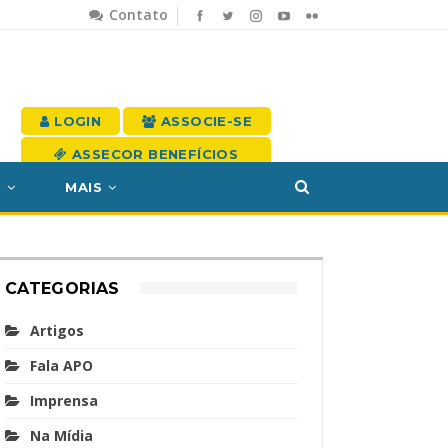
Contato
LOGIN
ASSOCIE-SE
ASSECOR BENEFÍCIOS
S
MAIS
CATEGORIAS
Artigos
Fala APO
Imprensa
Na Mídia