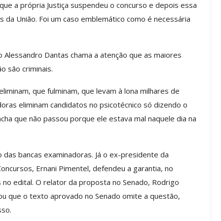
que a própria Justiça suspendeu o concurso e depois essa
a Reunião
as da União. Foi um caso emblemático como é necessária
nal De
Categoria Unida Em Torno Dos
anente E
Valores Fundantes Da Ação
…
Sindical
o Alessandro Dantas chama a atenção que as maiores
jun, 2026
Comunicacao
29 jul, 2026
 são criminais.
 eliminam, que fulminam, que levam à lona milhares de
IMPRENSA
oras eliminam candidatos no psicotécnico só dizendo o
 acha que não passou porque ele estava mal naquele dia na
 das bancas examinadoras. Já o ex-presidente da
oncursos, Ernani Pimentel, defendeu a garantia, no
 no edital. O relator da proposta no Senado, Rodrigo
cou que o texto aprovado no Senado omite a questão,
Mais De Mil Procedimentos
sso.
Realizados No Primeiro