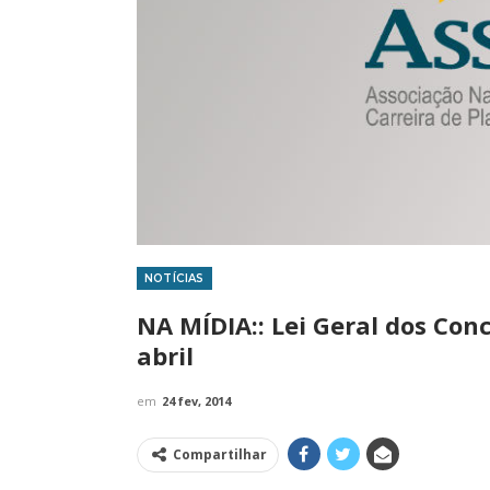
NOTÍCIAS
IMPRENSA
NA MÍDIA:: Lei Geral dos Con
abril
em
24 fev, 2014
Compartilhar