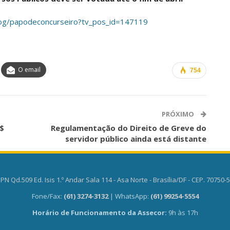
log/papodeconcurseiro?tv_pos_id=147119
O email
754
PRÓXIMO
$
Regulamentação do Direito de Greve do
servidor público ainda está distante
PN Qd.509 Ed. Isis 1.º Andar Sala 114 - Asa Norte - Brasília/DF - CEP. 70750-
Fone/Fax:
(61) 3274-3132
| WhatsApp:
(61) 99254-5554
Horário de Funcionamento da Assecor:
9h às 17h