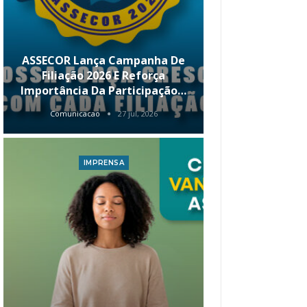
ASSECOR Lança Campanha De
É Hoje! Par
Filiação 2026 E Reforça
Da ASSECOR 
Importância Da Participação…
Renda 
Comunicacao
27 jul, 2026
Comunica
IMPRENSA
I