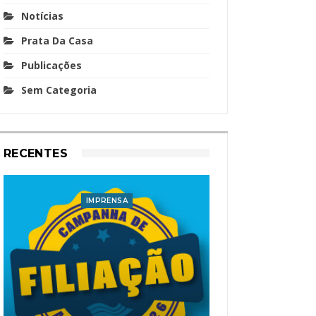
Notícias
Prata Da Casa
Publicações
Sem Categoria
RECENTES
IMPRENSA
I