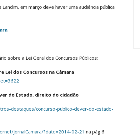
Carreira Em
Semestre Mostram A
 Landim, em março deve haver uma audiência pública
Importância…
jun, 2026
Comunicacao
28 jul, 2026
mara
.
io sobre a Lei Geral dos Concursos Públicos:
e Lei dos Concursos na Câmara
det=3622
er do Estado, direito do cidadão
outros-destaques/concurso-publico-dever-do-estado-
nternet/jornalCamara/?date=2014-02-21
na pág 6