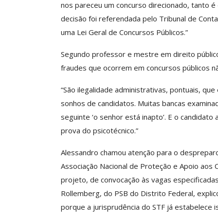
nos pareceu um concurso direcionado, tanto é 
ASSECOR Acompanh
decisão foi referendada pelo Tribunal de Cont
Da Mesa Nacio
Negociação Perm
uma Lei Geral de Concursos Públicos.”
Reforça
Segundo professor e mestre em direito públic
Comunicacao
26 
fraudes que ocorrem em concursos públicos não
“São ilegalidade administrativas, pontuais, que
IMPRENSA
sonhos de candidatos. Muitas bancas examinad
seguinte ‘o senhor está inapto’. E o candidato
prova do psicotécnico.”
Alessandro chamou atenção para o despreparo
Associação Nacional de Proteção e Apoio aos C
projeto, de convocação às vagas especificadas
Rollemberg, do PSB do Distrito Federal, expli
porque a jurisprudência do STF já estabelece i