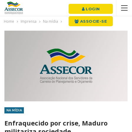
LOGIN
Home
Imprensa
Na mídia
ASSOCIE-SE
NA MÍDIA
Enfraquecido por crise, Maduro
militariza sociedade