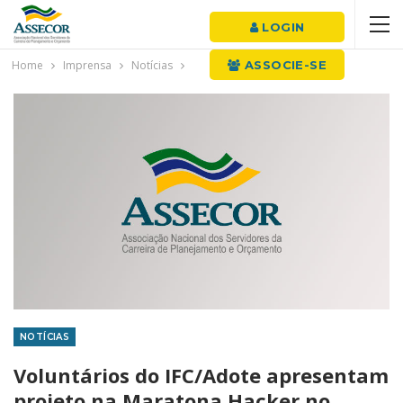
LOGIN
Home
Imprensa
Notícias
ASSOCIE-SE
NOTÍCIAS
Voluntários do IFC/Adote apresentam
projeto na Maratona Hacker no