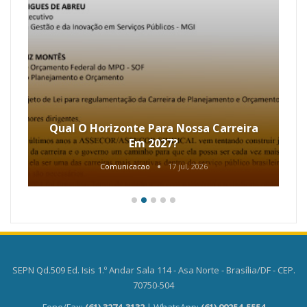
Qual O Horizonte Para Nossa Carreira
Em 2027?
Comunicacao
17 jul, 2026
SEPN Qd.509 Ed. Isis 1.º Andar Sala 114 - Asa Norte - Brasília/DF - CEP.
70750-504