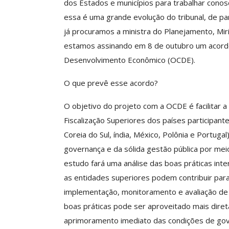
dos Estados e municípios para trabalhar conos
Negociação Perm
essa é uma grande evolução do tribunal, de pa
Reforça
já procuramos a ministra do Planejamento, Miri
Comunicacao
26 
estamos assinando em 8 de outubro um acord
Desenvolvimento Econômico (OCDE).
O que prevê esse acordo?
O objetivo do projeto com a OCDE é facilitar 
Fiscalização Superiores dos países participante
Coreia do Sul, índia, México, Polônia e Portug
governança e da sólida gestão pública por mei
estudo fará uma análise das boas práticas int
as entidades superiores podem contribuir par
implementação, monitoramento e avaliação de 
boas práticas pode ser aproveitado mais diret
aprimoramento imediato das condições de gov