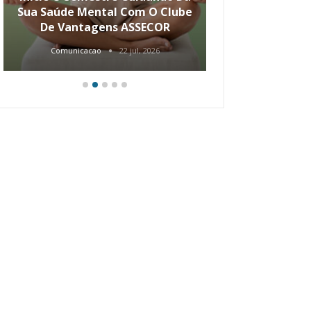
Sua Saúde Mental Com O Clube
Carreira Ao
De Vantagens ASSECOR
Comunicacao
22 jul, 2026
Comunica