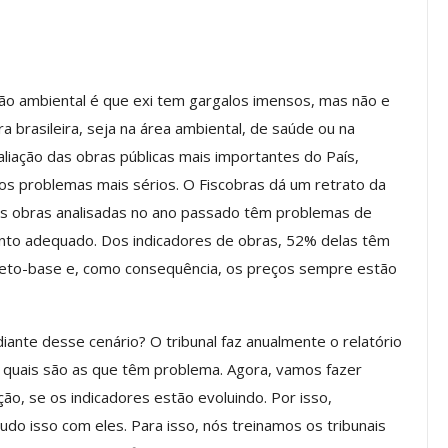
os ASSECOR
Presidente Da ASSECOR
Escolas De
Participa De Debate Sobre A
ndições…
Unificação Das Carreiras Do…
o ambiental é que exi tem gargalos imensos, mas não e
jun, 2026
Comunicacao
5 ago, 2026
a brasileira, seja na área ambiental, de saúde ou na
liação das obras públicas mais importantes do País,
s problemas mais sérios. O Fiscobras dá um retrato da
IMPRENSA
das obras analisadas no ano passado têm problemas de
ento adequado. Dos indicadores de obras, 52% delas têm
jeto-base e, como consequência, os preços sempre estão
diante desse cenário? O tribunal faz anualmente o relatório
 quais são as que têm problema. Agora, vamos fazer
o, se os indicadores estão evoluindo. Por isso,
a Reunião
o isso com eles. Para isso, nós treinamos os tribunais
nal De
Categoria Unida Em Torno Dos