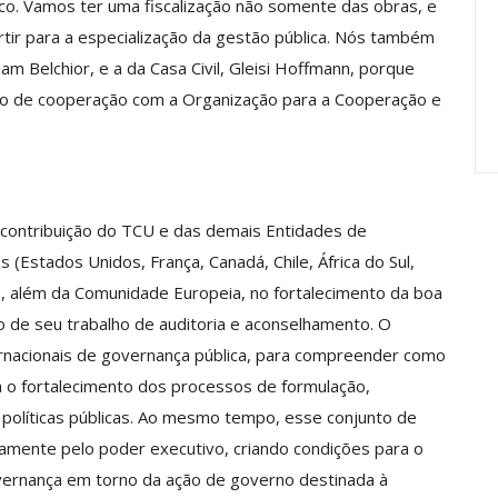
co. Vamos ter uma fiscalização não somente das obras, e
anente E
Valores Fundantes Da Ação
rtir para a especialização da gestão pública. Nós também
…
Sindical
am Belchior, e a da Casa Civil, Gleisi Hoffmann, porque
jun, 2026
Comunicacao
29 jul, 2026
o de cooperação com a Organização para a Cooperação e
a contribuição do TCU e das demais Entidades de
s (Estados Unidos, França, Canadá, Chile, África do Sul,
al), além da Comunidade Europeia, no fortalecimento da boa
o de seu trabalho de auditoria e aconselhamento. O
ernacionais de governança pública, para compreender como
a o fortalecimento dos processos de formulação,
políticas públicas. Ao mesmo tempo, esse conjunto de
amente pelo poder executivo, criando condições para o
ernança em torno da ação de governo destinada à