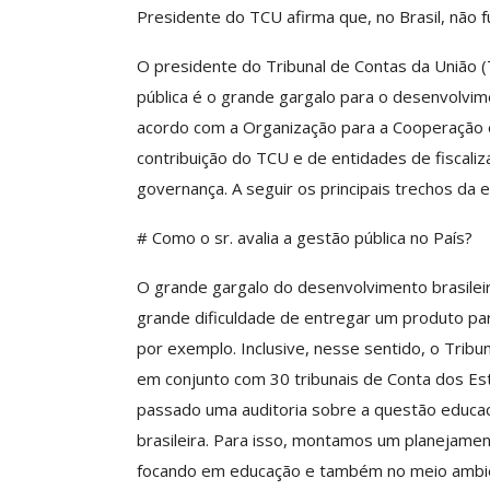
Presidente do TCU afirma que, no Brasil, não 
O presidente do Tribunal de Contas da União (
ASSECOR Promove 
pública é o grande gargalo para o desenvolvime
“Como Criar Múltip
acordo com a Organização para a Cooperação e
De Renda S
contribuição do TCU e de entidades de fiscali
Comunicacao
30 
governança. A seguir os principais trechos da 
# Como o sr. avalia a gestão pública no País?
IMPRENSA
O grande gargalo do desenvolvimento brasileir
grande dificuldade de entregar um produto p
por exemplo. Inclusive, nesse sentido, o Tribu
em conjunto com 30 tribunais de Conta dos E
passado uma auditoria sobre a questão educac
brasileira. Para isso, montamos um planejame
focando em educação e também no meio ambien