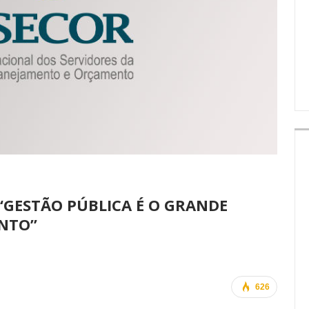
IMPRENSA
s “GESTÃO PÚBLICA É O GRANDE
NTO”
626