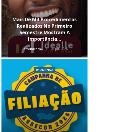
Mais De Mil Procedimentos
Realizados No Primeiro
Semestre Mostram A
Qual O Hori
Importância…
Carre
Comunicacao
28 jul, 2026
Comunica
IMPRENSA
I