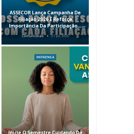
ASSECOR Lança Campanha De
É Hoje! Par
Filiação 2026 E Reforça
Da ASSECOR 
Importância Da Participação…
Renda 
Comunicacao
27 jul, 2026
Comunica
IMPRENSA
I
Inicie O Semestre Cuidando Da
ASSECOR Apr