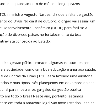
funciona o planejamento de médio e longo prazos
TCU), ministro Augusto Nardes, diz que a falta de gestão
Palestra
ASSECOR Promove Oficina De
nto do Brasil No dia 8 de outubro, o órgão vai assinar um
las Fontes
Pintura Em Taça Para
 Desenvolvimento Econômico (OCDE) para facilitar a
em…
Associados
zação de diversos países no fortalecimento da boa
jun, 2026
Comunicacao
7 ago, 2026
entrevista concedida ao Estado.
IMPRENSA
o é a gestão pública. Existem algumas instituições com
ara a sociedade, como uma boa educação e uma boa saúde,
nal de Contas da União (TCU) está fazendo uma auditoria
stados e municípios. Nós planejamos em dezembro do ano
ional para mostrar os gargalos da gestão pública
nto em todo o Brasil Neste ano, portanto, estamos
te em toda a Amazônia legal São nove Estados. Isso se