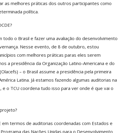
tar as melhores práticas dos outros participantes como
terminada política.
 OCDE?
 em todo o Brasil e fazer uma avaliação do desenvolvimento
vernança. Nesse evento, de 8 de outubro, estou
nicípios com melhores práticas paras eles serem
os a presidência da Organização Latino-Americana e do
(Olacefs) – o Brasil assume a presidência pela primeira
mérica Latina. Já estamos fazendo algumas auditorias na
, e o TCU coordena tudo isso para ver onde é que vai o
 projeto?
DE em termos de auditorias coordenadas com Estados e
 o Programa das Nações Unidas para o Desenvolvimento