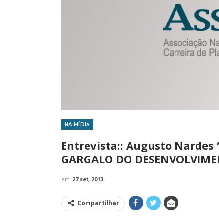
NA MÍDIA
IMPRENSA
Entrevista:: Augusto Narde
GARGALO DO DESENVOLVIME
em
27 set, 2013
Compartilhar