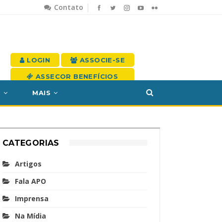
Contato
LOGIN
ASSOCIE-SE
ASSECOR BENEFÍCIOS
S
MAIS
CATEGORIAS
Artigos
Fala APO
Imprensa
Na Mídia