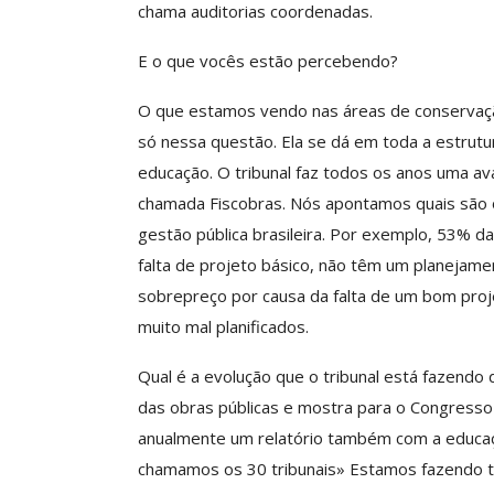
chama auditorias coordenadas.
Clube De Benefíci
E o que vocês estão percebendo?
Reúne Dezenas De 
Idiomas Com Co
O que estamos vendo nas áreas de conservaçã
Comunicacao
29 
só nessa questão. Ela se dá em toda a estrutur
educação. O tribunal faz todos os anos uma ava
chamada Fiscobras. Nós apontamos quais são o
IMPRENSA
gestão pública brasileira. Por exemplo, 53% 
falta de projeto básico, não têm um planejam
sobrepreço por causa da falta de um bom pro
muito mal planificados.
Qual é a evolução que o tribunal está fazendo 
das obras públicas e mostra para o Congresso
anualmente um relatório também com a educaçã
ASSECOR Acompanh
chamamos os 30 tribunais» Estamos fazendo tud
Da Mesa Nacio