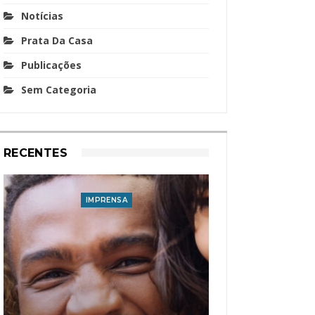
Notícias
Prata Da Casa
Publicações
Sem Categoria
RECENTES
IMPRENSA
I