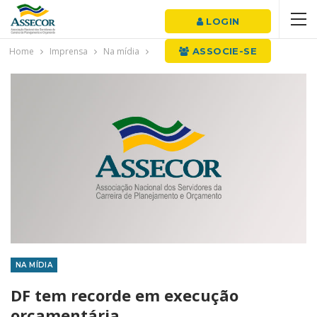
LOGIN
Home
Imprensa
Na mídia
ASSOCIE-SE
NA MÍDIA
DF tem recorde em execução
orçamentária