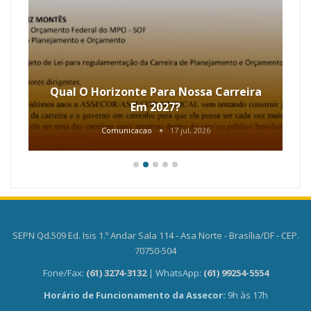
Qual O Horizonte Para Nossa Carreira
Em 2027?
Comunicacao
17 jul, 2026
SEPN Qd.509 Ed. Isis 1.º Andar Sala 114 - Asa Norte - Brasília/DF - CEP.
70750-504
Fone/Fax:
(61) 3274-3132
| WhatsApp:
(61) 99254-5554
Horário de Funcionamento da Assecor:
9h às 17h