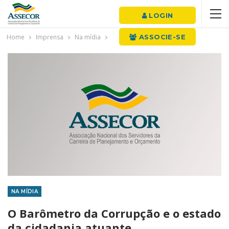
LOGIN
Home
Imprensa
Na mídia
ASSOCIE-SE
NA MÍDIA
O Barômetro da Corrupção e o estado
da cidadania atuante