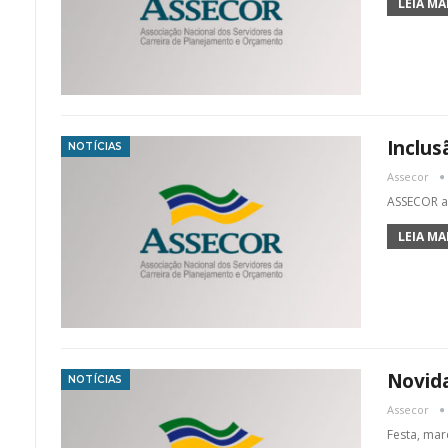
LEIA MAI
Inclus
NOTÍCIAS
Assecor
ASSECOR a
LEIA MAI
Novida
NOTÍCIAS
Assecor
Festa, mar