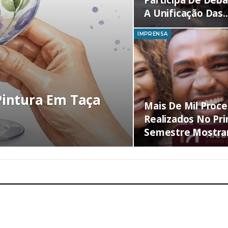
A Unificação Das
IMPRENSA
Pintura Em Taça
Mais De Mil Proc
Realizados No Pr
Semestre Mostr