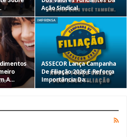
…
Ação Sindical
IMPRENSA
edimentos
ASSECOR Lança Campanha
imeiro
De Filiação 2026 E Reforça
am A…
Importância Da…