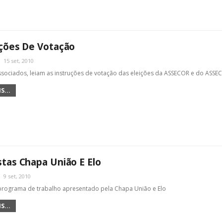
ções De Votação
15 set, 2010
sociados, leiam as instruções de votação das eleições da ASSECOR e do ASSE
S...
tas Chapa União E Elo
9 set, 2010
programa de trabalho apresentado pela Chapa União e Elo
S...