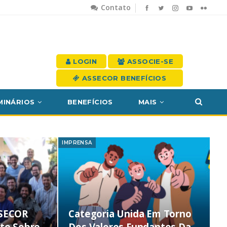
Contato
LOGIN
ASSOCIE-SE
ASSECOR BENEFÍCIOS
MINÁRIOS
BENEFÍCIOS
MAIS
IMPRENSA
SSECOR
Categoria Unida Em Torno
ate Sobre
Dos Valores Fundantes Da