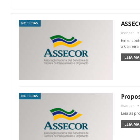
ASSEC
NOTÍCIAS
Assecor
Em encontr
a Carreira
LEIA MAI
Propo
NOTÍCIAS
Assecor
Leia as pr
LEIA MAI