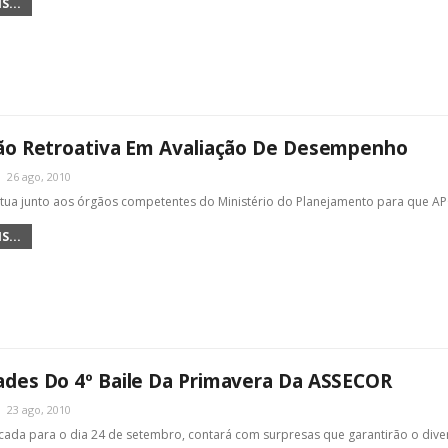
S...
ão Retroativa Em Avaliação De Desempenho
26 ago, 2010
tua junto aos órgãos competentes do Ministério do Planejamento para que 
S...
des Do 4º Baile Da Primavera Da ASSECOR
23 ago, 2010
cada para o dia 24 de setembro, contará com surpresas que garantirão o div