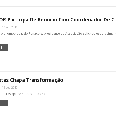
OR Participa De Reunião Com Coordenador De C
17 set, 2010
o promovido pelo Fonacate, presidente da Associação solicitou esclarecimen
S...
stas Chapa Transformação
15 set, 2010
opostas apresentadas pela Chapa
S...