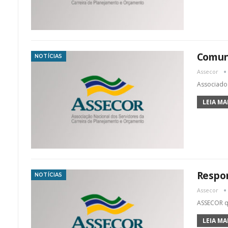
Comuni
NOTÍCIAS
Assecor
Associados
LEIA MAI
Respon
NOTÍCIAS
Assecor
ASSECOR qu
LEIA MAI