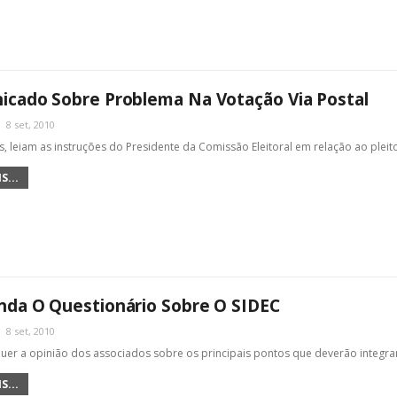
cado Sobre Problema Na Votação Via Postal
8 set, 2010
, leiam as instruções do Presidente da Comissão Eleitoral em relação ao plei
S...
da O Questionário Sobre O SIDEC
8 set, 2010
er a opinião dos associados sobre os principais pontos que deverão integrar
S...