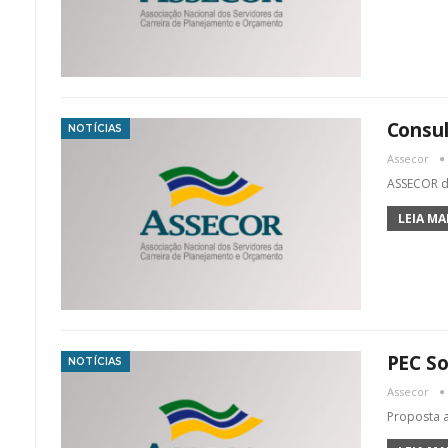
Consul
NOTÍCIAS
Assecor
ASSECOR di
LEIA MAI
PEC S
NOTÍCIAS
Assecor
Proposta 