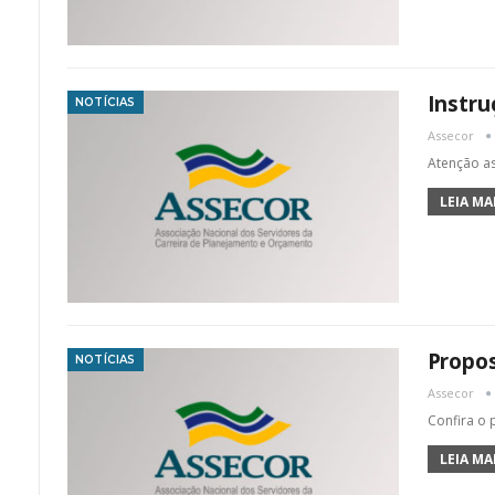
Instru
NOTÍCIAS
Assecor
Atenção as
LEIA MAI
Propos
NOTÍCIAS
Assecor
Confira o 
LEIA MAI