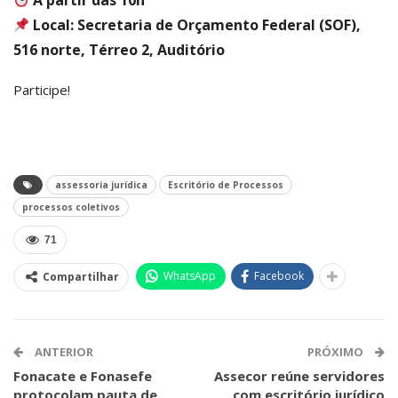
A partir das 10h
Local: Secretaria de Orçamento Federal (SOF),
516 norte, Térreo 2, Auditório
Participe!
assessoria jurídica
Escritório de Processos
processos coletivos
71
WhatsApp
Facebook
Compartilhar
ANTERIOR
PRÓXIMO
Fonacate e Fonasefe
Assecor reúne servidores
protocolam pauta de
com escritório jurídico