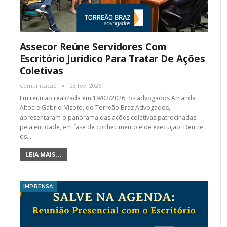
Assecor Reúne Servidores Com
Escritório Jurídico Para Tratar De Ações
Coletivas
Comunicacao
23 fev, 2026
Em reunião realizada em 19/02/2026, os advogados Amanda
Altoé e Gabriel Visoto, do Torreão Braz Advogados,
apresentaram o panorama das ações coletivas patrocinadas
pela entidade, em fase de conhecimento e de execução. Dentre
os
…
LEIA MAIS...
IMPRENSA