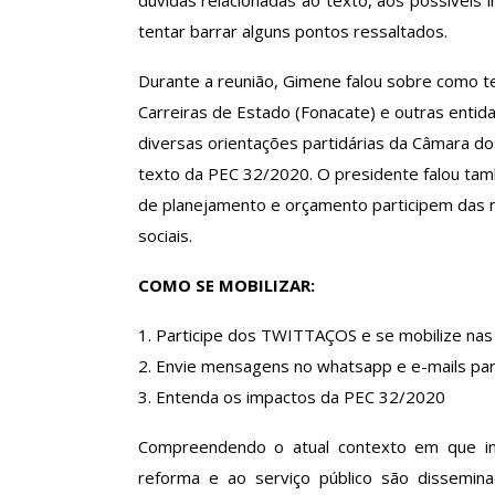
dúvidas relacionadas ao texto, aos possíveis i
ASSECOR Acompanh
tentar barrar alguns pontos ressaltados.
Da Mesa Nacio
Negociação Perm
Durante a reunião, Gimene falou sobre como t
Reforça
Carreiras de Estado (Fonacate) e outras enti
Comunicacao
26 
diversas orientações partidárias da Câmara do
texto da PEC 32/2020. O presidente falou tam
de planejamento e orçamento participem das m
IMPRENSA
sociais.
COMO SE MOBILIZAR:
1. Participe dos TWITTAÇOS e se mobilize nas 
2. Envie mensagens no whatsapp e e-mails pa
3. Entenda os impactos da PEC 32/2020
Compreendendo o atual contexto em que inf
reforma e ao serviço público são dissemin