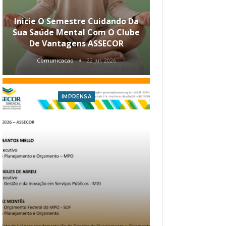
Inicie O Semestre Cuidando Da
ASSECOR Apr
Sua Saúde Mental Com O Clube
Carreira Ao
De Vantagens ASSECOR
Comunicacao
22 jul, 2026
Comunica
IMPRENSA
I
Atualização