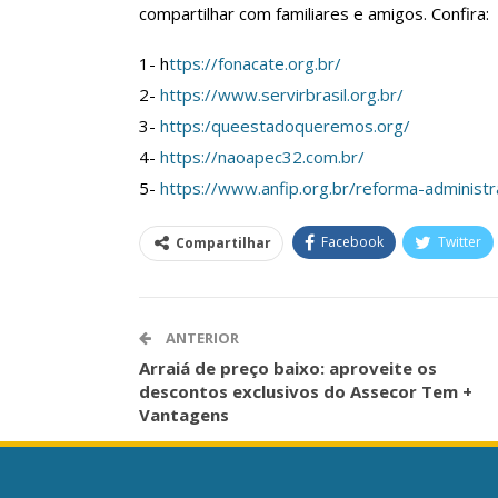
compartilhar com familiares e amigos. Confira:
O Futuro Da Nossa 
Debate
1- h
ttps://fonacate.org.br/
Comunicacao
23 
2-
https://www.servirbrasil.org.br/
3-
https:/queestadoqueremos.org/
4-
https://naoapec32.com.br/
5-
https://www.anfip.org.br/reforma-administr
Facebook
Twitter
Compartilhar
ANTERIOR
Arraiá de preço baixo: aproveite os
descontos exclusivos do Assecor Tem +
Vantagens