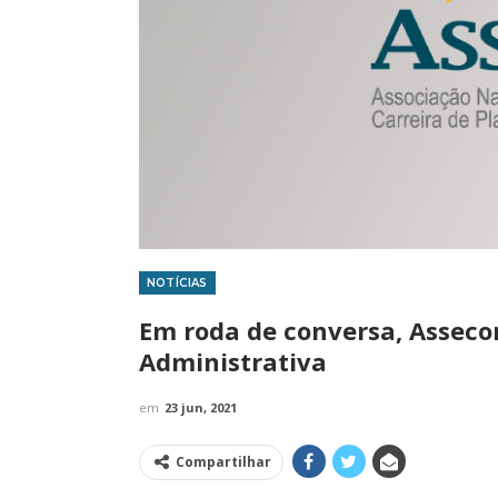
NOTÍCIAS
IMPRENSA
Em roda de conversa, Asseco
Administrativa
em
23 jun, 2021
Compartilhar