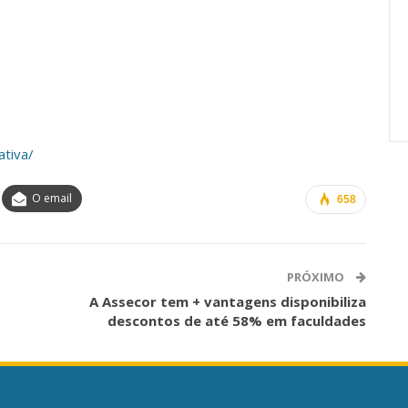
Carreira Em
Semestre Mostram A
Importância…
jun, 2026
Comunicacao
28 jul, 2026
ativa/
O email
658
PRÓXIMO
A Assecor tem + vantagens disponibiliza
descontos de até 58% em faculdades