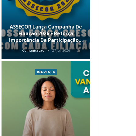
ASSECOR Lança Campanha De
É Hoje! Par
Filiação 2026 E Reforça
Da ASSECOR 
Importância Da Participação…
Renda 
Comunicacao
27 jul, 2026
Comunica
IMPRENSA
I