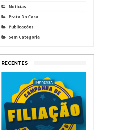
Notícias
Prata Da Casa
Publicações
Sem Categoria
RECENTES
IMPRENSA
I