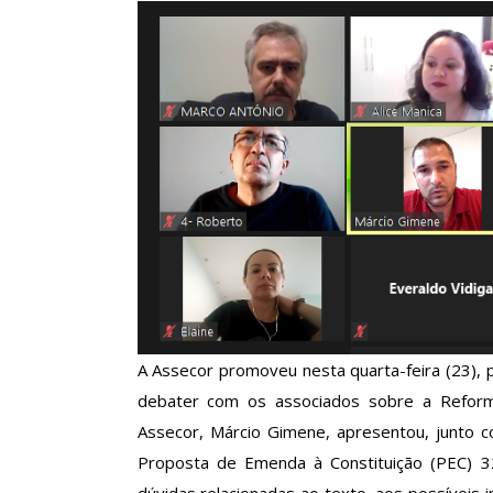
Clube De Benefíci
Reúne Dezenas De 
Idiomas Com Co
Comunicacao
29 
IMPRENSA
A Assecor promoveu nesta quarta-feira (23), 
debater com os associados sobre a Reforma
Assecor, Márcio Gimene, apresentou, junto co
Proposta de Emenda à Constituição (PEC) 32