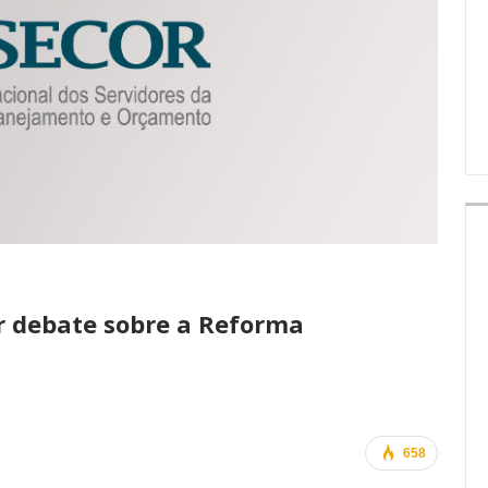
IMPRENSA
r debate sobre a Reforma
658