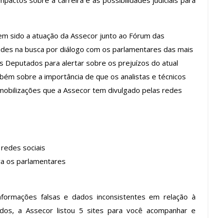
mpactos sobre a carreira e as possibilidades judiciais para
a Reunião
nal De
Categoria Unida Em Torno Dos
anente E
Valores Fundantes Da Ação
em sido a atuação da Assecor junto ao Fórum das
…
Sindical
dades na busca por diálogo com os parlamentares das mais
jun, 2026
Comunicacao
29 jul, 2026
s Deputados para alertar sobre os prejuízos do atual
bém sobre a importância de que os analistas e técnicos
obilizações que a Assecor tem divulgado pelas redes
IMPRENSA
redes sociais
ra os parlamentares
ormações falsas e dados inconsistentes em relação à
Mais De Mil Procedimentos
ados, a Assecor listou 5 sites para você acompanhar e
Realizados No Primeiro