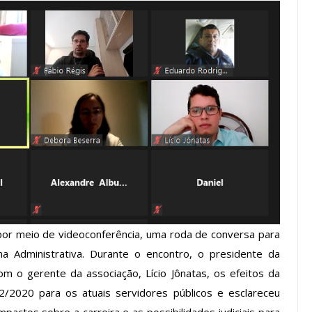
os ASSECOR
Presidente Da ASSECOR
Escolas De
Participa De Debate Sobre A
ndições…
Unificação Das Carreiras Do…
jun, 2026
Comunicacao
5 ago, 2026
IMPRENSA
por meio de videoconferência, uma roda de conversa para
 Administrativa. Durante o encontro, o presidente da
m o gerente da associação, Lício Jônatas, os efeitos da
/2020 para os atuais servidores públicos e esclareceu