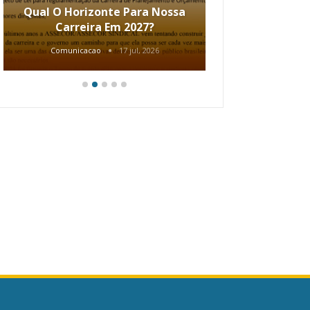
Qual O Horizonte Para Nossa
Coletiv
Carreira Em 2027?
80.2002.
Comunicacao
17 jul, 2026
Comunic