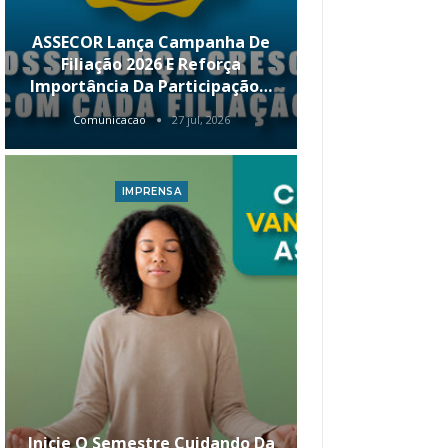
ASSECOR Lança Campanha De
É Hoje! Par
Filiação 2026 E Reforça
Da ASSECOR 
Importância Da Participação…
Renda 
Comunicacao
27 jul, 2026
Comunica
IMPRENSA
I
Inicie O Semestre Cuidando Da
ASSECOR Apr