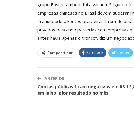
grupo Fosun tambem foi assinada. Segundo fon
Clube De Benefíci
empresas chinesas no Brasil devem superar R$
Reúne Dezenas De 
já anunciados. Fontes brasileiras falam de uma
Idiomas Com Co
privados buscando parcerias com empresas no 
Comunicacao
29 
antes havia apenas o tronco”, diz um negociado
Facebook
Twitter
Compartilhar
IMPRENSA
ANTERIOR
Contas públicas ficam negativas em R$ 12,8
em julho, pior resultado no mês
ASSECOR Acompanh
Da Mesa Nacio