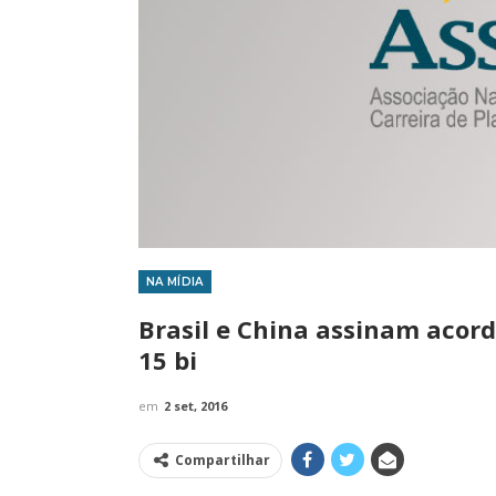
NA MÍDIA
IMPRENSA
Brasil e China assinam acor
15 bi
em
2 set, 2016
Compartilhar