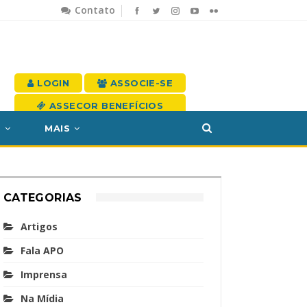
Contato
LOGIN
ASSOCIE-SE
ASSECOR BENEFÍCIOS
S
MAIS
CATEGORIAS
Artigos
Fala APO
Imprensa
Na Mídia