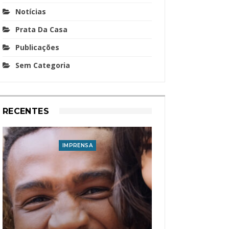
Notícias
Prata Da Casa
Publicações
Sem Categoria
RECENTES
IMPRENSA
I