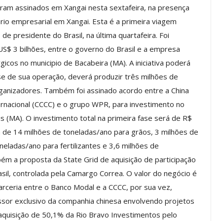
oram assinados em Xangai nesta sexta­feira, na presença
rio empresarial em Xangai. Esta é a primeira viagem
e presidente do Brasil, na última quarta­feira. Foi
Palestra
ASSECOR Promove Oficina De
US$ 3 bilhões, entre o governo do Brasil e a empresa
las Fontes
Pintura Em Taça Para
gicos no municipio de Bacabeira (MA). A iniciativa poderá
em…
Associados
ase de sua operação, deverá produzir três milhões de
jun, 2026
Comunicacao
7 ago, 2026
ganizadores. Também foi assinado acordo entre a China
nacional (CCCC) e o grupo WPR, para investimento no
s (MA). O investimento total na primeira fase será de R$
IMPRENSA
da de 14 milhões de toneladas/ano para grãos, 3 milhões de
neladas/ano para fertilizantes e 3,6 milhões de
mbém a proposta da State Grid de aquisição de participação
sil, controlada pela Camargo Correa. O valor do negócio é
rceria entre o Banco Modal e a CCCC, por sua vez,
ssor exclusivo da companhia chinesa envolvendo projetos
 aquisição de 50,1% da Rio Bravo Investimentos pelo