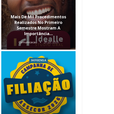
Mais De Mil Procedimentos
Realizados No Primeiro
Semestre Mostram A
Qual O Hori
Importância…
Carre
Comunicacao
28 jul, 2026
Comunica
IMPRENSA
I