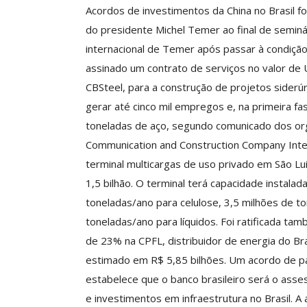
Acordos de investimentos da China no Brasil f
do presidente Michel Temer ao final de seminá
internacional de Temer após passar à condição d
ASSECOR Promove 
assinado um contrato de serviços no valor de 
“Como Criar Múltip
CBSteel, para a construção de projetos siderúr
De Renda S
gerar até cinco mil empregos e, na primeira f
Comunicacao
30 
toneladas de aço, segundo comunicado dos or
Communication and Construction Company Inter
terminal multicargas de uso privado em São Lui
IMPRENSA
1,5 bilhão. O terminal terá capacidade instala
toneladas/ano para celulose, 3,5 milhões de to
toneladas/ano para líquidos. Foi ratificada ta
de 23% na CPFL, distribuidor de energia do Bra
estimado em R$ 5,85 bilhões. Um acordo de pa
estabelece que o banco brasileiro será o asse
e investimentos em infraestrutura no Brasil. A