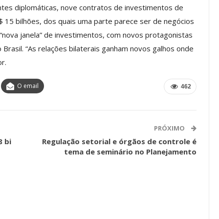
tes diplomáticas, nove contratos de investimentos de
os ASSECOR
Presidente Da ASSECOR
 15 bilhões, dos quais uma parte parece ser de negócios
Escolas De
Participa De Debate Sobre A
 “nova janela” de investimentos, com novos protagonistas
ndições…
Unificação Das Carreiras Do…
Brasil. “As relações bilaterais ganham novos galhos onde
jun, 2026
Comunicacao
5 ago, 2026
r.
O email
462
IMPRENSA
PRÓXIMO
 bi
Regulação setorial e órgãos de controle é
tema de seminário no Planejamento
a Reunião
nal De
Categoria Unida Em Torno Dos