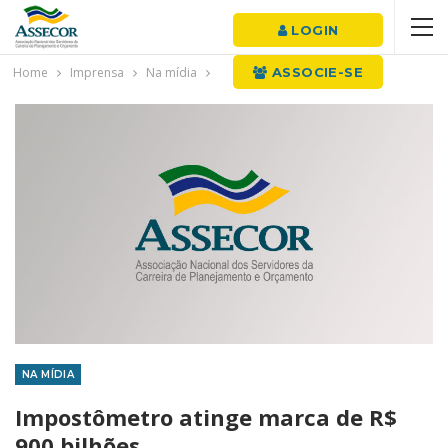
LOGIN
Home
Imprensa
Na mídia
ASSOCIE-SE
NA MÍDIA
Impostômetro atinge marca de R$
900 bilhões