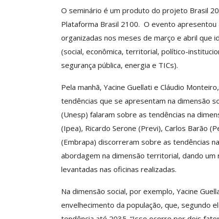
O Futuro Da Nossa 
O seminário é um produto do projeto Brasil 20
Debate
Plataforma Brasil 2100. O evento apresentou a
Comunicacao
23 
organizadas nos meses de março e abril que i
(social, econômica, territorial, político-institu
segurança pública, energia e TICs).
Pela manhã, Yacine Guellati e Cláudio Monteiro,
tendências que se apresentam na dimensão soc
(Unesp) falaram sobre as tendências na dimensã
(Ipea), Ricardo Serone (Previ), Carlos Barão (
(Embrapa) discorreram sobre as tendências na
abordagem na dimensão territorial, dando um r
levantadas nas oficinas realizadas.
Na dimensão social, por exemplo, Yacine Guella
envelhecimento da população, que, segundo e
tendência até 2035. “Isso ocorre por dois fato