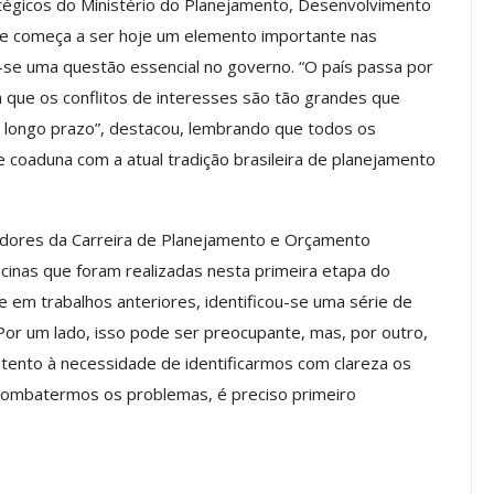
tégicos do Ministério do Planejamento, Desenvolvimento
a Reunião
te começa a ser hoje um elemento importante nas
nal De
Categoria Unida Em Torno Dos
a-se uma questão essencial no governo. “O país passa por
anente E
Valores Fundantes Da Ação
…
Sindical
m que os conflitos de interesses são tão grandes que
longo prazo”, destacou, lembrando que todos os
jun, 2026
Comunicacao
29 jul, 2026
coaduna com a atual tradição brasileira de planejamento
IMPRENSA
idores da Carreira de Planejamento e Orçamento
icinas que foram realizadas nesta primeira etapa do
 em trabalhos anteriores, identificou-se uma série de
Por um lado, isso pode ser preocupante, mas, por outro,
 atento à necessidade de identificarmos com clareza os
combatermos os problemas, é preciso primeiro
Mais De Mil Procedimentos
Realizados No Primeiro