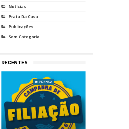
Notícias
Prata Da Casa
Publicações
Sem Categoria
RECENTES
IMPRENSA
I