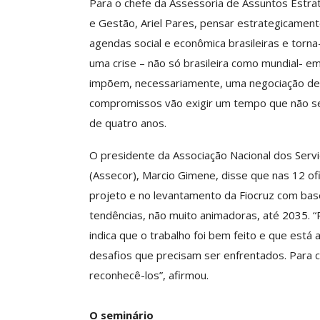
Para o chefe da Assessoria de Assuntos Estra
ASSECOR Acompanh
e Gestão, Ariel Pares, pensar estrategicamen
Da Mesa Nacio
agendas social e econômica brasileiras e torn
Negociação Perm
Reforça
uma crise – não só brasileira como mundial- e
impõem, necessariamente, uma negociação de 
Comunicacao
26 
compromissos vão exigir um tempo que não se 
de quatro anos.
IMPRENSA
O presidente da Associação Nacional dos Serv
(Assecor), Marcio Gimene, disse que nas 12 of
projeto e no levantamento da Fiocruz com base
tendências, não muito animadoras, até 2035. “
indica que o trabalho foi bem feito e que está
desafios que precisam ser enfrentados. Para 
reconhecê-los”, afirmou.
O seminário