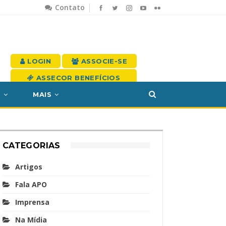
Contato
LOGIN
ASSOCIE-SE
ASSECOR BENEFÍCIOS
S
MAIS
CATEGORIAS
Artigos
Fala APO
Imprensa
Na Mídia