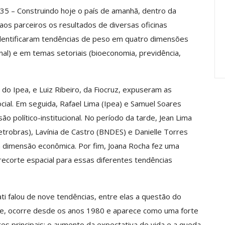
Carreira Em
Semestre Mostram A
35 – Construindo hoje o país de amanhã, dentro da
Importância…
os parceiros os resultados de diversas oficinas
jun, 2026
Comunicacao
28 jul, 2026
dentificaram tendências de peso em quatro dimensões
cional) e em temas setoriais (bioeconomia, previdência,
 do Ipea, e Luiz Ribeiro, da Fiocruz, expuseram as
ial. Em seguida, Rafael Lima (Ipea) e Samuel Soares
o político-institucional. No período da tarde, Jean Lima
Petrobras), Lavínia de Castro (BNDES) e Danielle Torres
 dimensão econômica. Por fim, Joana Rocha fez uma
ecorte espacial para essas diferentes tendências
ti falou de nove tendências, entre elas a questão do
le, ocorre desde os anos 1980 e aparece como uma forte
res principais: o aumento da expectativa de vida e a queda