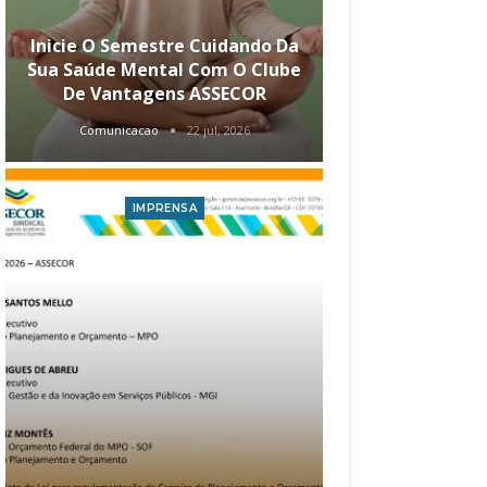
Inicie O Semestre Cuidando Da
ASSECOR Apr
Sua Saúde Mental Com O Clube
Carreira Ao
De Vantagens ASSECOR
Comunicacao
22 jul, 2026
Comunica
IMPRENSA
I
Atualização