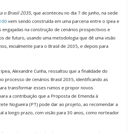
a o Brasil 2035
, que aconteceu no dia 7 de junho, na sede
2100
vem sendo construída em uma parceria entre o Ipea e
os ASSECOR
Presidente Da ASSECOR
es engajadas na construção de cenários prospectivos e
Escolas De
Participa De Debate Sobre A
os de futuro, usando uma metodologia que dê uma visão
ndições…
Unificação Das Carreiras Do…
s, inicialmente para o Brasil de 2035, e depois para
jun, 2026
Comunicacao
5 ago, 2026
Ipea, Alexandre Cunha, ressaltou que a finalidade do
IMPRENSA
o processo de cenários Brasil 2035, identificando as
ara transformar esses rumos e propor novos
para a contribuição que a Proposta de Emenda à
izete Nogueira (PT) pode dar ao projeto, ao recomendar a
nal a longo prazo, com visão para 30 anos, como norteador