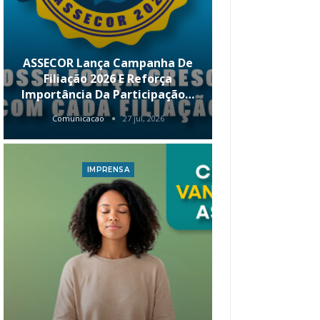
ASSECOR Lança Campanha De
É Hoje! Par
Filiação 2026 E Reforça
Da ASSECOR 
Importância Da Participação…
Renda 
Comunicacao
27 jul, 2026
Comunica
IMPRENSA
I