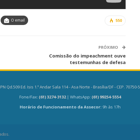
O email
550
PRÓXIMO
Comissão do impeachment ouve
testemunhas de defesa
PN Qd.509 Ed. Isis 1.º Andar Sala 114 - Asa Norte - Brasília/DF - CEP. 70750-
Fone/Fax:
(61) 3274-3132
| WhatsApp:
(61) 99254-5554
Horário de Funcionamento da Assecor:
9h às 17h
ados.