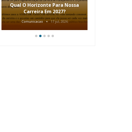
Qual O Horizonte Para Nossa
Coletiv
Carreira Em 2027?
80.2002.
Comunicacao
17 jul, 2026
Comunic