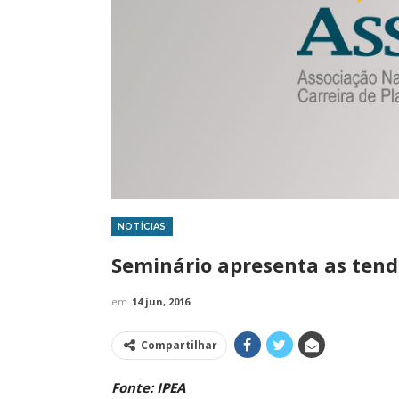
NOTÍCIAS
IMPRENSA
Seminário apresenta as tend
em
14 jun, 2016
Compartilhar
Fonte: IPEA