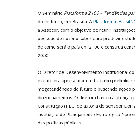
O Seminário
Plataforma 2100 – Tendências par
do Instituto, em Brasília. A
Plataforma Brasil 
Clube De Benefíci
a Assecor, com o objetivo de reunir instituiçõ
Reúne Dezenas De 
pessoas de notório saber para produzir estud
Idiomas Com Co
de como será o país em 2100 e construa cenário
Comunicacao
29 
2050.
O Diretor de Desenvolvimento Institucional do 
IMPRENSA
evento era apresentar um trabalho preliminar n
megatendências do futuro e buscando ações p
direcionamentos. O diretor chamou a atenção 
Constituição (PEC) de autoria do senador Don
instituição de Planejamento Estratégico Nacio
das políticas públicas.