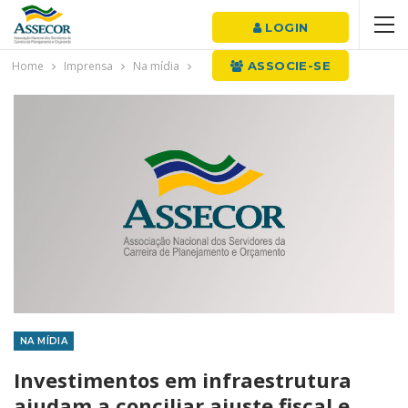
LOGIN
Home
Imprensa
Na mídia
ASSOCIE-SE
NA MÍDIA
Investimentos em infraestrutura
ajudam a conciliar ajuste fiscal e