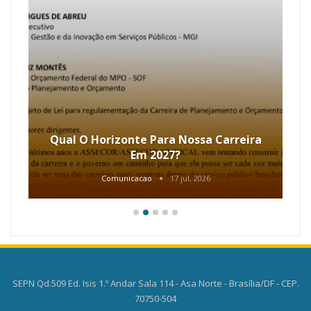
Qual O Horizonte Para Nossa Carreira
Em 2027?
Comunicacao
17 jul, 2026
SEPN Qd.509 Ed. Isis 1.º Andar Sala 114 - Asa Norte - Brasília/DF - CEP.
70750-504