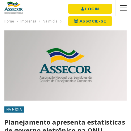
LOGIN
Home
Imprensa
Na mídia
ASSOCIE-SE
NA MÍDIA
Planejamento apresenta estatísticas
de governo eletrônico na ONU