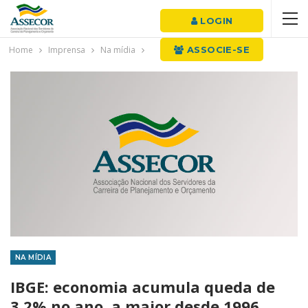
LOGIN
Home
Imprensa
Na mídia
ASSOCIE-SE
NA MÍDIA
IBGE: economia acumula queda de
3,2% no ano, a maior desde 1996