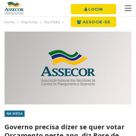
LOGIN
Home
Imprensa
Na mídia
ASSOCIE-SE
NA MÍDIA
Governo precisa dizer se quer votar
Orçamento neste ano, diz Rose de