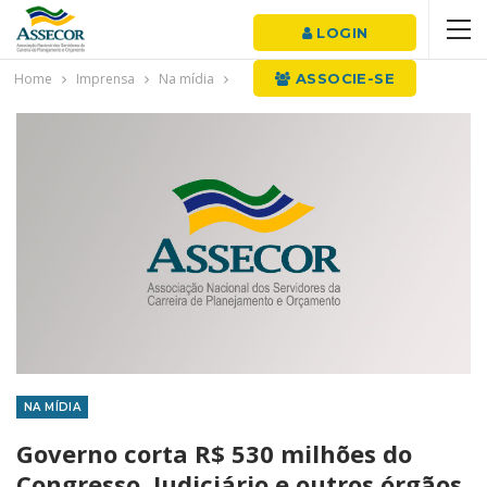
LOGIN
Home
Imprensa
Na mídia
ASSOCIE-SE
NA MÍDIA
Governo corta R$ 530 milhões do
Congresso, Judiciário e outros órgãos