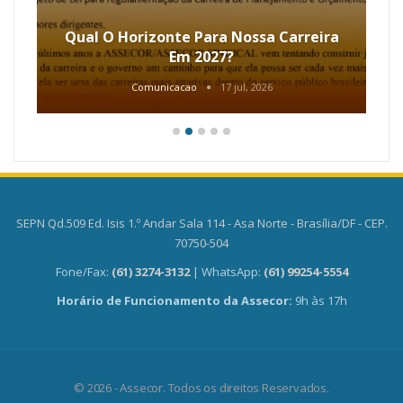
Qual O Horizonte Para Nossa Carreira
Em 2027?
Comunicacao
17 jul, 2026
SEPN Qd.509 Ed. Isis 1.º Andar Sala 114 - Asa Norte - Brasília/DF - CEP.
70750-504
Fone/Fax:
(61) 3274-3132
| WhatsApp:
(61) 99254-5554
Horário de Funcionamento da Assecor:
9h às 17h
© 2026 - Assecor. Todos os direitos Reservados.