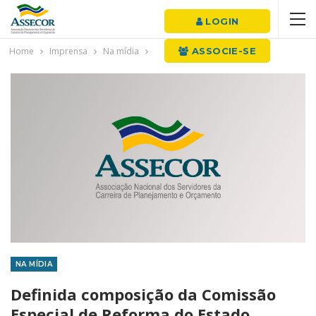
LOGIN
Home
Imprensa
Na mídia
ASSOCIE-SE
NA MÍDIA
Definida composição da Comissão
Especial de Reforma do Estado