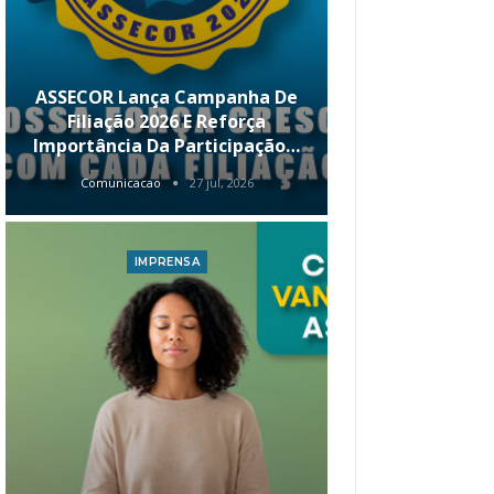
ASSECOR Lança Campanha De
É Hoje! Par
Filiação 2026 E Reforça
Da ASSECOR 
Importância Da Participação…
Renda 
Comunicacao
27 jul, 2026
Comunica
IMPRENSA
I