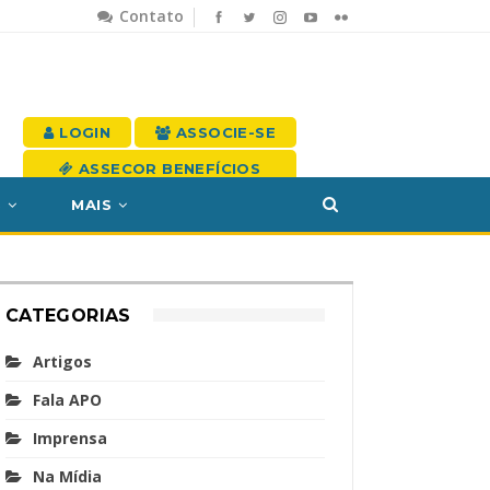
Contato
LOGIN
ASSOCIE-SE
ASSECOR BENEFÍCIOS
S
MAIS
CATEGORIAS
Artigos
Fala APO
Imprensa
Na Mídia