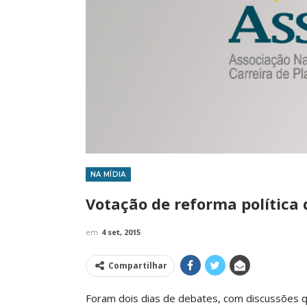
NA MÍDIA
IMPRENSA
Votação de reforma política 
em
4 set, 2015
Compartilhar
Foram dois dias de debates, com discussões q