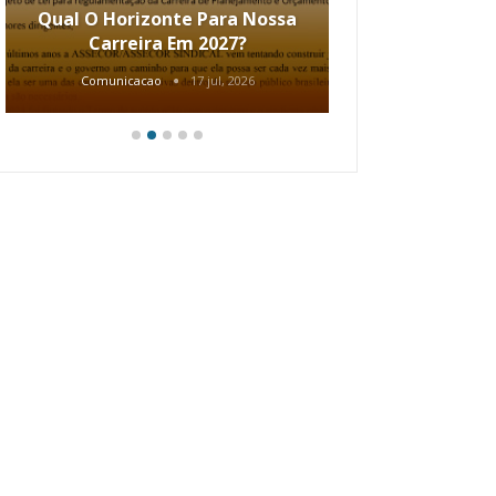
Qual O Horizonte Para Nossa
Coletiv
Carreira Em 2027?
80.2002.
Comunicacao
17 jul, 2026
Comunic