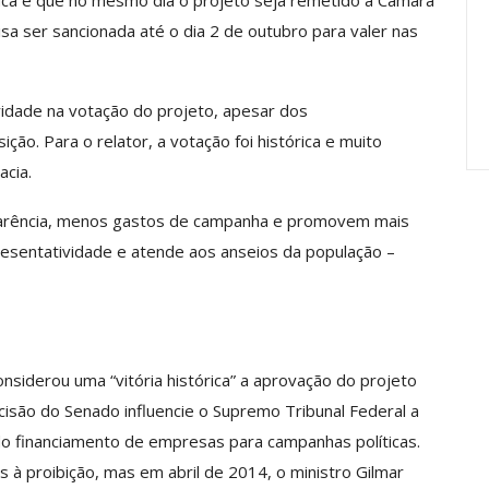
 Jucá é que no mesmo dia o projeto seja remetido à Câmara
Carreira Em
Semestre Mostram A
a ser sancionada até o dia 2 de outubro para valer nas
Importância…
jun, 2026
Comunicacao
28 jul, 2026
ridade na votação do projeto, apesar dos
o. Para o relator, a votação foi histórica e muito
cia.
arência, menos gastos de campanha e promovem mais
resentatividade e atende aos anseios da população –
siderou uma “vitória histórica” a aprovação do projeto
ecisão do Senado influencie o Supremo Tribunal Federal a
do financiamento de empresas para campanhas políticas.
s à proibição, mas em abril de 2014, o ministro Gilmar