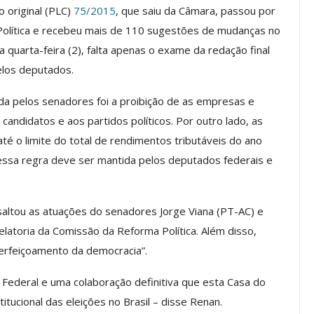
o original (PLC)
75/2015
, que saiu da Câmara, passou por
Política e recebeu mais de 110 sugestões de mudanças no
quarta-feira (2), falta apenas o exame da redação final
os ASSECOR
Presidente Da ASSECOR
elos deputados.
Escolas De
Participa De Debate Sobre A
ndições…
Unificação Das Carreiras Do…
ada pelos senadores foi a proibição de as empresas e
jun, 2026
Comunicacao
5 ago, 2026
andidatos e aos partidos políticos. Por outro lado, as
até o limite do total de rendimentos tributáveis do ano
 essa regra deve ser mantida pelos deputados federais e
IMPRENSA
saltou as atuações do senadores Jorge Viana (PT-AC) e
latoria da Comissão da Reforma Política. Além disso,
erfeiçoamento da democracia”.
Federal e uma colaboração definitiva que esta Casa do
tucional das eleições no Brasil – disse Renan.