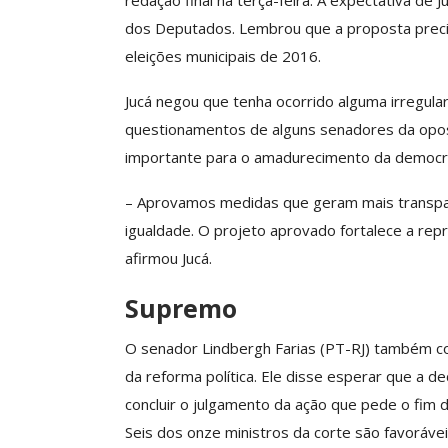
redação final na terça-feira. A expectativa de
O Futuro Da Nossa 
dos Deputados. Lembrou que a proposta precis
Debate
eleições municipais de 2016.
Comunicacao
23 
Jucá negou que tenha ocorrido alguma irregula
questionamentos de alguns senadores da oposiçã
importante para o amadurecimento da democra
– Aprovamos medidas que geram mais transp
igualdade. O projeto aprovado fortalece a rep
afirmou Jucá.
Supremo
O senador Lindbergh Farias (PT-RJ) também con
da reforma política. Ele disse esperar que a d
concluir o julgamento da ação que pede o fim 
Seis dos onze ministros da corte são favorávei