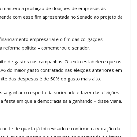
a Reunião
ra manterá a proibição de doações de empresas às
nal De
Categoria Unida Em Torno Dos
 emenda com esse fim apresentada no Senado ao projeto da
anente E
Valores Fundantes Da Ação
…
Sindical
jun, 2026
Comunicacao
29 jul, 2026
financiamento empresarial e o fim das coligações
a reforma política – comemorou o senador.
IMPRENSA
ite de gastos nas campanhas. O texto estabelece que os
0% do maior gasto contratado nas eleições anteriores em
imite das despesas é de 50% do gasto mais alto.
ssa ganhar o respeito da sociedade e fazer das eleições
a festa em que a democracia saia ganhando – disse Viana.
Mais De Mil Procedimentos
noite de quarta já foi revisado e confirmou a votação da
Realizados No Primeiro