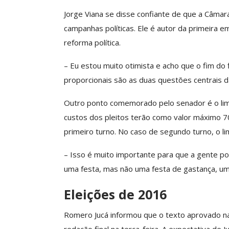
ASSECOR Acompanh
Jorge Viana se disse confiante de que a Câma
Da Mesa Nacio
campanhas políticas. Ele é autor da primeira
Negociação Perm
reforma política.
Reforça
Comunicacao
26 
– Eu estou muito otimista e acho que o fim do 
proporcionais são as duas questões centrais d
IMPRENSA
Outro ponto comemorado pelo senador é o lim
custos dos pleitos terão como valor máximo 7
primeiro turno. No caso de segundo turno, o l
– Isso é muito importante para que a gente po
uma festa, mas não uma festa de gastança, um
Eleições de 2016
Romero Jucá informou que o texto aprovado na 