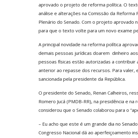
aprovado o projeto de reforma política. O text
análise e alterações na Comissão da Reforma 
Plenário do Senado. Com o projeto aprovado na 
Clube De Benefíci
para que o texto volte para um novo exame p
Reúne Dezenas De 
Idiomas Com Co
A principal novidade na reforma política aprov
Comunicacao
29 
demais pessoas jurídicas doarem dinheiro aos c
pessoas físicas estão autorizadas a contribuir 
anterior ao repasse dos recursos. Para valer,
IMPRENSA
sancionada pela presidente da República.
O presidente do Senado, Renan Calheiros, res
Romero Jucá (PMDB-RR), na presidência e na re
considerou que o Senado colaborou para o “ap
– Eu acho que este é um grande dia no Senado 
Congresso Nacional dá ao aperfeiçoamento insti