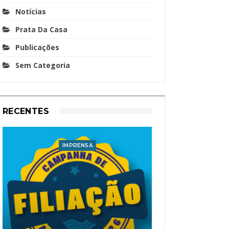
Notícias
Prata Da Casa
Publicações
Sem Categoria
RECENTES
IMPRENSA
I