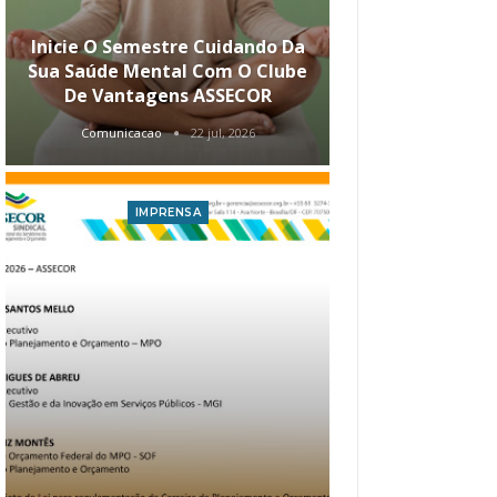
Inicie O Semestre Cuidando Da
ASSECOR Apr
Sua Saúde Mental Com O Clube
Carreira Ao
De Vantagens ASSECOR
Comunicacao
22 jul, 2026
Comunica
IMPRENSA
I
Atualização